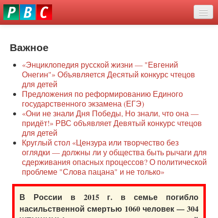
Перейти
eddit
к
ove
основному
Новости
oroscope
содержанию
or
Важное
О нас
oday
«Энциклопедия русской жизни — "Евгений
rintable
Защита семей
Онегин"» Объявляется Десятый конкурс чтецов
ictures
для детей
Образование
Предложения по реформированию Единого
государственного экзамена (ЕГЭ)
Наше сопротивление
«Они не знали Дня Победы, Но знали, что она —
придёт!» РВС объявляет Девятый конкурс чтецов
Регионы
для детей
Круглый стол «Цензура или творчество без
оглядки — должны ли у общества быть рычаги для
Видео
сдерживания опасных процессов? О политической
проблеме "Слова пацана" и не только»
В России в 2015 г. в семье погибло
насильственной смертью 1060 человек — 304