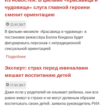
стал
чудовище» слуга главной героини
символом
детского
сменит ориентацию
телефона
доверия
22.03.2017
в
Югре
В фильме-мюзикле «Красавица и чудовище» в
постановке режиссёра Билла Кондона будет
фигурировать персонаж с нетрадиционной
сексуальной ориентацией
Подробнее
о
Из
новостей:
Эксперт: страх перед ювеналами
В
мешает воспитанию детей
фильме
«Красавица
и
17.03.2017
чудовище»
Даже если у родителей не изымают ребенка, они все
слуга
равно живут в страхе и не могут должным образом
главной
воспитывать своих детей, заявила руководитель РИА
героини