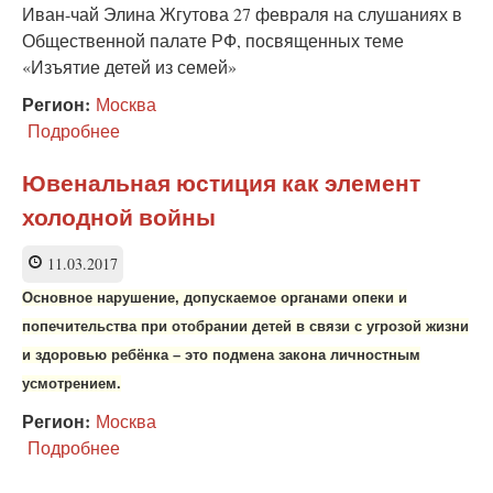
сменит
Иван-чай Элина Жгутова 27 февраля на слушаниях в
ориентацию
Общественной палате РФ, посвященных теме
«Изъятие детей из семей»
Регион:
Москва
Подробнее
о
Эксперт:
страх
Ювенальная юстиция как элемент
перед
холодной войны
ювеналами
мешает
воспитанию
11.03.2017
детей
Основное нарушение, допускаемое
органами опеки и
попечительства при отобрании детей в связи с угрозой жизни
и здоровью ребёнка – это подмена закона личностным
усмотрением.
Регион:
Москва
Подробнее
о
Ювенальная
юстиция