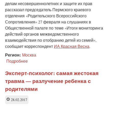
делам несовершеннолетних и защите их прав
рассказал председатель Пермского краевого
отделения «Родительского Всероссийского
Сопротивления» 27 февраля на слушаниях в
Общественной палате по теме «Итоги мониторинга
действий органов межведомственного
взаимодействия по отобранию детей из семей»,
сообщает корреспондент
ИА Красная Весна
.
Регион:
Москва
Подробнее
о
КДНиЗП
часто
Эксперт-психолог: самая жестокая
действуют
травма — разлучение ребенка с
с
нарушениями
родителями
и
разрушают
28.02.2017
семьи