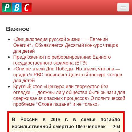
Перейти
eddit
к
ove
основному
Новости
oroscope
содержанию
or
Важное
О нас
oday
«Энциклопедия русской жизни — "Евгений
rintable
Защита семей
Онегин"» Объявляется Десятый конкурс чтецов
ictures
для детей
Образование
Предложения по реформированию Единого
государственного экзамена (ЕГЭ)
Наше сопротивление
«Они не знали Дня Победы, Но знали, что она —
придёт!» РВС объявляет Девятый конкурс чтецов
Регионы
для детей
Круглый стол «Цензура или творчество без
оглядки — должны ли у общества быть рычаги для
Видео
сдерживания опасных процессов? О политической
проблеме "Слова пацана" и не только»
В России в 2015 г. в семье погибло
насильственной смертью 1060 человек — 304