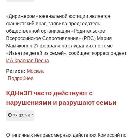
«Дирижером» ювенальной юстиции является
фашистский враг, заявила председатель
общественной организации «Родительское
Всероссийское Сопротивление» (РВС) Мария
Мамиконян 27 февраля на слушаниях по теме
«Изъятие детей из семей», сообщает корреспондент
ИА Красная Весна
.
Регион:
Москва
Подробнее
о
Мамиконян:
«дирижером»
КДНиЗП часто действуют с
ювенальной
нарушениями и разрушают семьи
юстиции
является
фашистский
28.02.2017
враг
О типичных неправомерных действиях Комиссий по