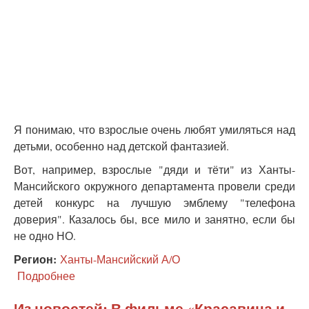
Я понимаю, что взрослые очень любят умиляться над
детьми, особенно над детской фантазией.
Вот, например, взрослые "дяди и тёти" из Ханты-
Мансийского окружного департамента провели среди
детей конкурс на лучшую эмблему "телефона
доверия". Казалось бы, все мило и занятно, если бы
не одно НО.
Регион:
Ханты-Мансийский А/О
Подробнее
о
Большой
Ух
Из новостей: В фильме «Красавица и