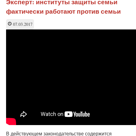
Эксперт: институты защиты семьи
как
фактически работают против семьи
элемент
холодной
войны
07.03.2017
В действующем законодательстве содержится