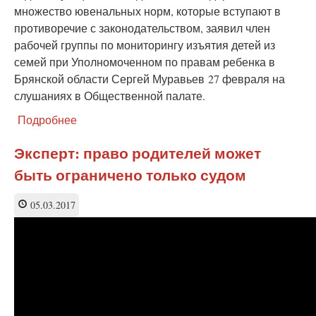
множество ювенальных норм, которые вступают в
противоречие с законодательством, заявил член
рабочей группы по мониторингу изъятия детей из
семей при Уполномоченном по правам ребенка в
Брянской области Сергей Муравьев 27 февраля на
слушаниях в Общественной палате.
Подробнее
о
Эксперт:
институты
Эксперт: право родителей может
защиты
быть ограничено только судом
семьи
фактически
работают
05.03.2017
против
семьи