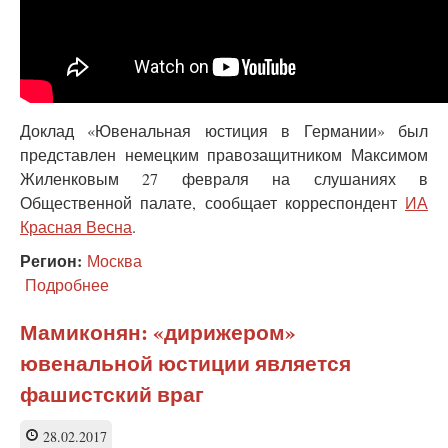
Доклад «Ювенальная юстиция в Германии» был
представлен немецким правозащитником Максимом
Жиленковым 27 февраля на слушаниях в
Общественной палате, сообщает корреспондент
ИА
Красная Весна
.
Регион:
Москва
Подробнее
о
Немецкий
правозащитник:
Мамиконян: «дирижером»
количество
ювенальной юстиции является
изъятий
детей
фашистский враг
в
Германии
28.02.2017
удвоилось