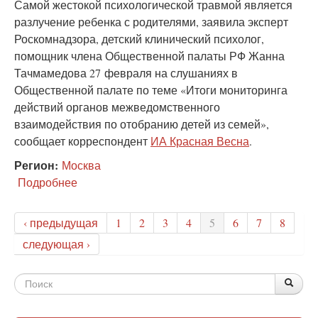
Самой жестокой психологической травмой является
разлучение ребенка с родителями, заявила эксперт
Роскомнадзора, детский клинический психолог,
помощник члена Общественной палаты РФ Жанна
Тачмамедова 27 февраля на слушаниях в
Общественной палате по теме «Итоги мониторинга
действий органов межведомственного
взаимодействия по отобранию детей из семей»,
сообщает корреспондент
ИА Красная Весна
.
Регион:
Москва
Подробнее
о
Эксперт-
психолог:
‹ предыдущая
1
2
3
4
5
6
7
8
самая
жестокая
следующая ›
травма
—
Форма
разлучение
По
Поис
ребенка
поиска
с