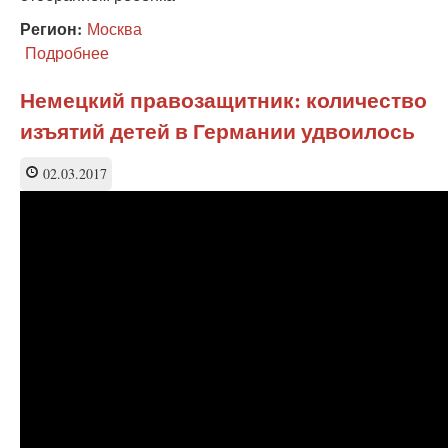
Регион:
Москва
Подробнее
о
Эксперт:
право
Немецкий правозащитник: количество
родителей
изъятий детей в Германии удвоилось
может
быть
ограничено
02.03.2017
только
судом