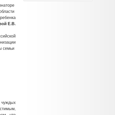
рнаторе
 области
 ребенка
ой Е.В.
ссийской
анизации
ы семьи
 чуждых
стимым,
ем, что