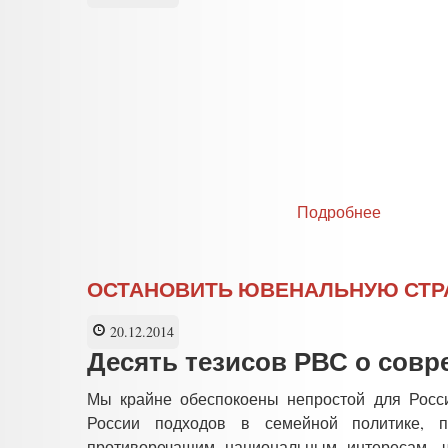
Подробнее
о
Открыто
письмо
РВС
ОСТАНОВИТЬ ЮВЕНАЛЬНУЮ СТР
детскому
омбудсм
Арханге
20.12.2014
области
Десять тезисов РВС о сов
Мы крайне обеспокоены непростой для Росс
России подходов в семейной политике, пр
противоречащим национальным интересам, 