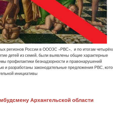
ых регионов России в ОООЗС «РВС», и по итогам четырёх
ятие детей из семей, были выявлены общие характерные
темы профилактики безнадзорности и правонарушений
ью и разработаны законодательные
предложения РВС, кот
тельной инициативы
мбудсмену Архангельской области