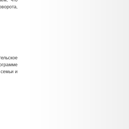
ворота,
тельское
ограмме
 семьи и