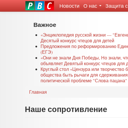
Новости
О нас
Защита 
eddit
ove
oroscope
Перейти
Важное
or
к
oday
основному
«Энциклопедия русской жизни — "Евген
rintable
Десятый конкурс чтецов для детей
содержанию
Предложения по реформированию Едино
ictures
(ЕГЭ)
«Они не знали Дня Победы, Но знали, ч
объявляет Девятый конкурс чтецов для 
Круглый стол «Цензура или творчество 
общества быть рычаги для сдерживания
политической проблеме "Слова пацана" 
Главная
Наше сопротивление