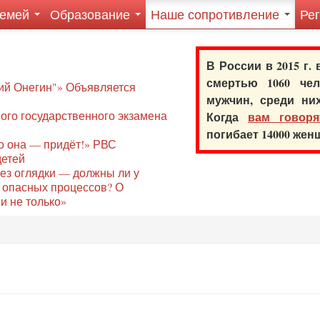
семей
Образование
Наше сопротивление
Ре
В России в 2015 г.
смертью 1060 ч
ий Онегин"» Объявляется
мужчин, среди ни
го государственного экзамена
Когда
вам говоря
погибает 14000 же
то она — придёт!» РВС
детей
без оглядки — должны ли у
 опасных процессов? О
и не только»