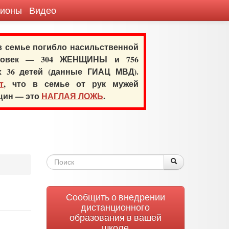
гионы
Видео
 в семье погибло насильственной
еловек — 304 ЖЕНЩИНЫ и 756
х 36 детей (данные ГИАЦ МВД).
т
, что в семье от рук мужей
нщин — это
НАГЛАЯ ЛОЖЬ
.
Форма
Поиск
Поиск
поиска
Сообщить о внедрении
дистанционного
образования в вашей
школе