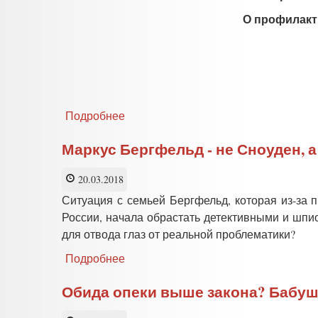
О профилакт
Подробнее
о
ПСИХОЛОГИЧЕСКАЯ
ОЦЕНКА
Маркус Бергфельд - не Сноуден, а
Проекта
ФЕДЕРАЛЬНОГО
20.03.2018
ЗАКОНА
Ситуация с семьей Бергфельд, которая из-за
О
предупреждении
России, начала обрастать детективными и шпи
и
для отвода глаз от реальной проблематики?
профилактике
семейно-
Подробнее
о
бытового
Маркус
насилия
Бергфельд
Обида опеки выше закона? Бабуш
-
не