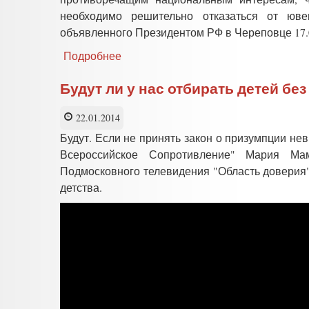
необходимо решительно отказаться от юве
объявленного Президентом РФ в Череповце 17.0
Подробнее
о
ОСТАНОВИТЬ
ЮВЕНАЛЬНУЮ
Будут ли у нас отбирать детей без
СТРАТЕГИЮ!
22.01.2014
Будут. Если не принять закон о призумпции н
Всероссийское Сопротивление" Мария М
Подмосковного телевидения "Область доверия"
детства.