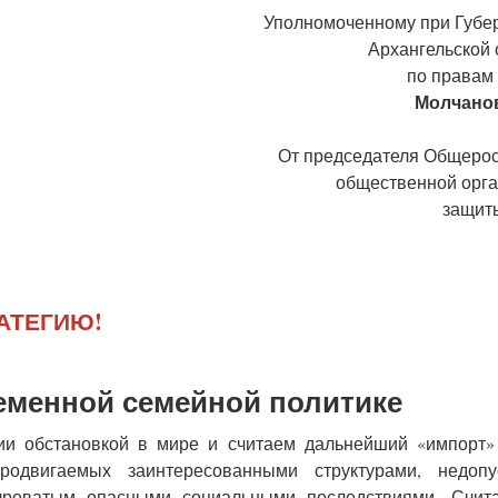
Уполномоченному при Губе
Архангельской
по правам
Молчанов
От председателя Общеро
общественной орг
защит
е
АТЕГИЮ!
ену
льской
ременной семейной политике
ии обстановкой в мире и считаем дальнейший «импорт»
одвигаемых заинтересованными структурами, недопу
чреватым опасными социальными последствиями. Счита