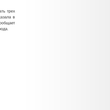
ть трех
казала в
сообщает
рода.