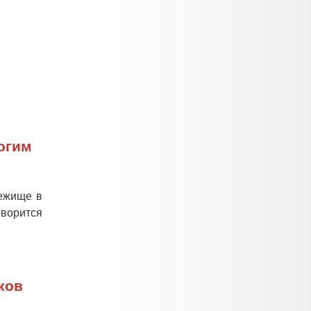
ногим
бежище в
оворится
ков