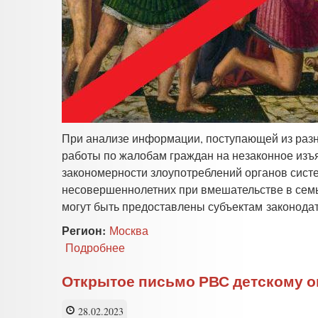
При анализе информации, поступающей из разн
работы по жалобам граждан на незаконное изъ
закономерности злоупотреблений органов сис
несовершеннолетних при вмешательстве в сем
могут быть предоставлены субъектам законода
Регион:
Москва
Подробнее
о
Законопроектная
программа
Открытое письмо РВС детскому о
РВС
28.02.2023