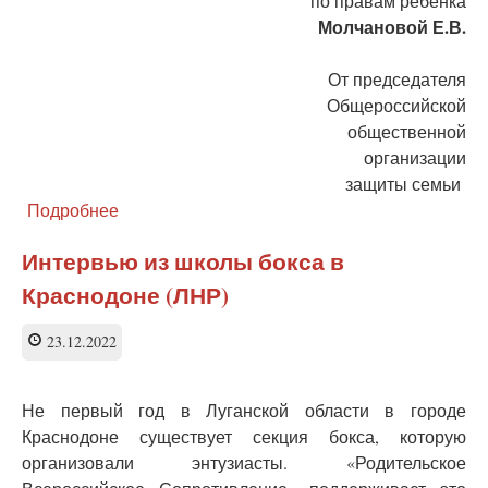
по правам ребенка
Молчановой Е.В.
От председателя
Общероссийской
общественной
организации
защиты семьи
Подробнее
о
Открытое
письмо
Интервью из школы бокса в
РВС
Краснодоне (ЛНР)
детскому
омбудсмену
Архангельской
23.12.2022
области
Не первый год в Луганской области в городе
Краснодоне существует секция бокса, которую
организовали энтузиасты. «Родительское