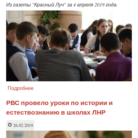
школах
Из газеты "Красный Луч" за 4 апреля 2019 года.
Красного
Луча
(ЛНР)
Подробнее
о
Урок
на
РВС провело уроки по истории и
тему
естествознанию в школах ЛНР
«Город-
герой
Мурманск.
26.02.2019
Оборона
Заполярья