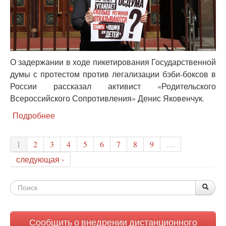
О задержании в ходе пикетирования Государственной
думы с протестом против легализации бэби-боксов в
России рассказал активист «Родительского
Всероссийского Сопротивления» Денис Яковенчук.
Подробнее
о
Активист
РВС
1
2
3
4
5
6
7
8
9
…
был
задержан
следующая ›
у
Госдумы
Форма
в
По
Поис
ходе
поиска
пикета
против
Сообщить о внедрении дистанционного