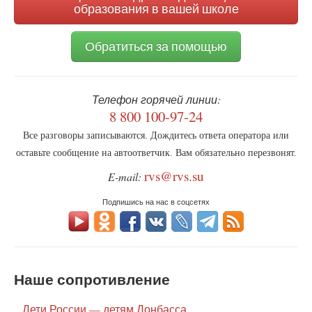
бэби-
образования в вашей школе
боксов
Обратиться за помощью
Телефон горячей линии:
8 800 100-97-24
Все разговоры записываются. Дождитесь ответа оператора или
оставьте сообщение на автоответчик. Вам обязательно перезвонят.
rvs@rvs.su
E-mail:
Подпишись на нас в соцсетях
Наше сопротивление
Дети России — детям Донбасса