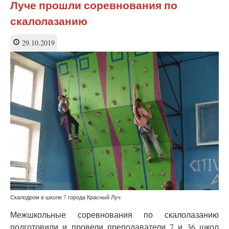
Луче прошли соревнования по
отзывов
на
скалолазанию
фильмы
о
29.10.2019
Великой
Отечественной
войне
Скалодром в школе 7 города Красный Луч
Межшкольные соревнования по скалолазанию
подготовили и провели преподаватели 7 и 36 школ