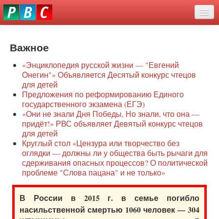
Перейти
eddit
к
ove
основному
Новости
oroscope
содержанию
or
Важное
О нас
oday
«Энциклопедия русской жизни — "Евгений
rintable
Защита семей
Онегин"» Объявляется Десятый конкурс чтецов
ictures
для детей
Образование
Предложения по реформированию Единого
государственного экзамена (ЕГЭ)
Наше сопротивление
«Они не знали Дня Победы, Но знали, что она —
придёт!» РВС объявляет Девятый конкурс чтецов
Регионы
для детей
Круглый стол «Цензура или творчество без
оглядки — должны ли у общества быть рычаги для
Видео
сдерживания опасных процессов? О политической
проблеме "Слова пацана" и не только»
В России в 2015 г. в семье погибло
насильственной смертью 1060 человек — 304