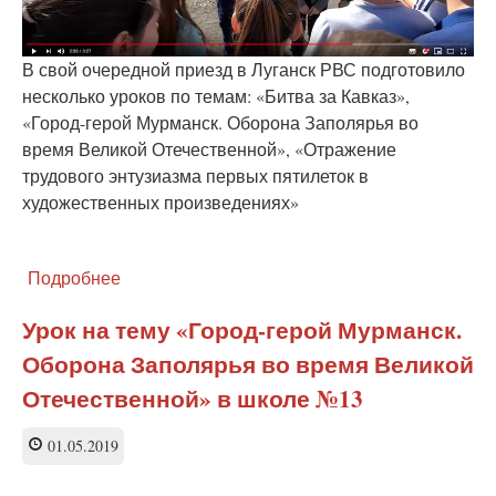
В свой очередной приезд в Луганск РВС подготовило
несколько уроков по темам: «Битва за Кавказ»,
«Город-герой Мурманск. Оборона Заполярья во
время Великой Отечественной», «Отражение
трудового энтузиазма первых пятилеток в
художественных произведениях»
Подробнее
о
РВС:
Уроки
Урок на тему «Город-герой Мурманск.
по
Оборона Заполярья во время Великой
культурно-
исторической
Отечественной» в школе №13
и
спортивной
01.05.2019
тематике
в