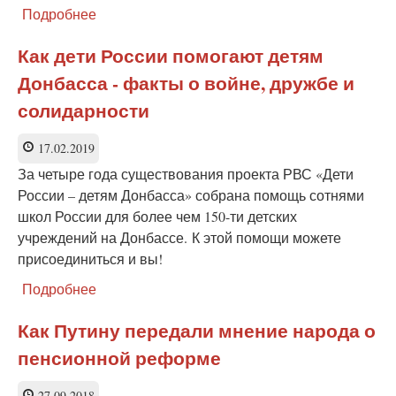
Подробнее
о
РВС
провело
Как дети России помогают детям
уроки
Донбасса - факты о войне, дружбе и
по
истории
солидарности
и
естествознанию
17.02.2019
в
школах
За четыре года существования проекта РВС «Дети
ЛНР
России – детям Донбасса» собрана помощь сотнями
школ России для более чем 150-ти детских
учреждений на Донбассе. К этой помощи можете
присоединиться и вы!
Подробнее
о
Как
дети
Как Путину передали мнение народа о
России
пенсионной реформе
помогают
детям
Донбасса
27.09.2018