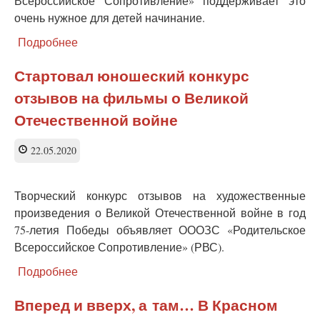
Всероссийское Сопротивление» поддерживает это
очень нужное для детей начинание.
Подробнее
о
Интервью
из
Стартовал юношеский конкурс
школы
отзывов на фильмы о Великой
бокса
в
Отечественной войне
Краснодоне
(ЛНР)
22.05.2020
Творческий конкурс отзывов на художественные
произведения о Великой Отечественной войне в год
75-летия Победы объявляет ОООЗС «Родительское
Всероссийское Сопротивление» (РВС).
Подробнее
о
Стартовал
юношеский
Вперед и вверх, а там… В Красном
конкурс