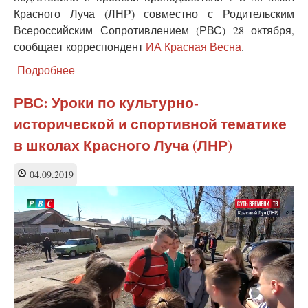
Красного Луча (ЛНР) совместно с Родительским
Всероссийским Сопротивлением (РВС) 28 октября,
сообщает корреспондент
ИА Красная Весна
.
Подробнее
о
Вперед
и
РВС: Уроки по культурно-
вверх,
исторической и спортивной тематике
а там…
В
в школах Красного Луча (ЛНР)
Красном
Луче
04.09.2019
прошли
соревнования
по
скалолазанию