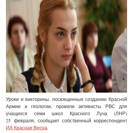
во
время
Великой
Отечественной»
в
школе
№13
Уроки и викторины, посвященные созданию Красной
Армии и геологии, провели активисты РВС для
учащихся семи школ Красного Луча (ЛНР)
25 февраля, сообщает собственный корреспондент
ИА Красная Весна
.