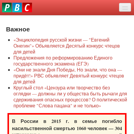
Перейти
eddit
к
ove
основному
Новости
oroscope
содержанию
or
Важное
О нас
oday
«Энциклопедия русской жизни — "Евгений
rintable
Защита семей
Онегин"» Объявляется Десятый конкурс чтецов
ictures
для детей
Образование
Предложения по реформированию Единого
государственного экзамена (ЕГЭ)
Наше сопротивление
«Они не знали Дня Победы, Но знали, что она —
придёт!» РВС объявляет Девятый конкурс чтецов
Регионы
для детей
Круглый стол «Цензура или творчество без
оглядки — должны ли у общества быть рычаги для
Видео
сдерживания опасных процессов? О политической
проблеме "Слова пацана" и не только»
В России в 2015 г. в семье погибло
насильственной смертью 1060 человек — 304