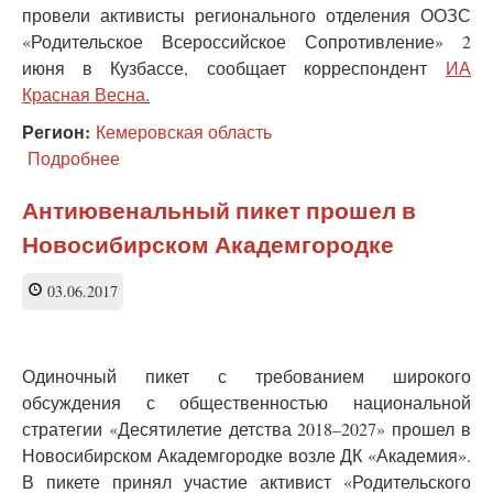
провели активисты регионального отделения ООЗС
«Родительское Всероссийское Сопротивление» 2
июня в Кузбассе, сообщает корреспондент
ИА
Красная Весна
.
Регион:
Кемеровская область
Подробнее
о
Кузбассовцы
поддержали
Антиювенальный пикет прошел в
антиювенальные
Новосибирском Академгородке
пикеты
03.06.2017
Одиночный пикет с требованием широкого
обсуждения с общественностью национальной
стратегии «Десятилетие детства 2018–2027» прошел в
Новосибирском Академгородке возле ДК «Академия».
В пикете принял участие активист «Родительского