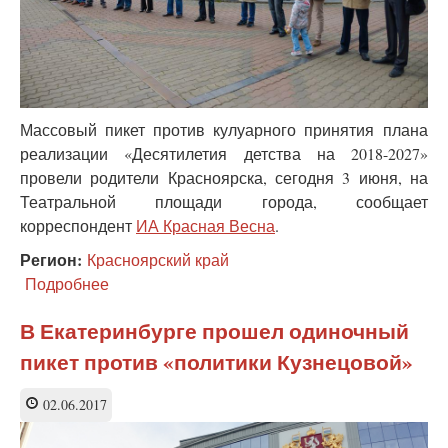
Массовый пикет против кулуарного принятия плана
реализации «Десятилетия детства на 2018-2027»
провели родители Красноярска, сегодня 3 июня, на
Театральной площади города, сообщает
корреспондент
ИА Красная Весна
.
Регион:
Красноярский край
Подробнее
о
Массовый
пикет
В Екатеринбурге прошел одиночный
против
пикет против «политики Кузнецовой»
закрытости
"Десятилетия
детства"
02.06.2017
прошёл
в