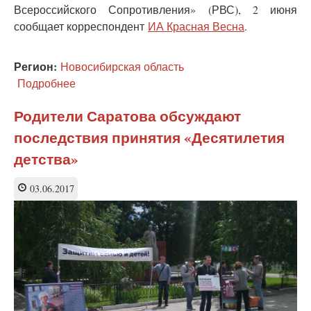
Всероссийского Сопротивления» (РВС), 2 июня
сообщает корреспондент
ИА Красная Весна
.
Регион:
Новосибирская область
Подробнее
о
Антиювенальный
пикет
Родители Саратова обсуждают
прошел
последствия принятия «Десятилетия
в
Новосибирском
детства»
Академгородке
03.06.2017