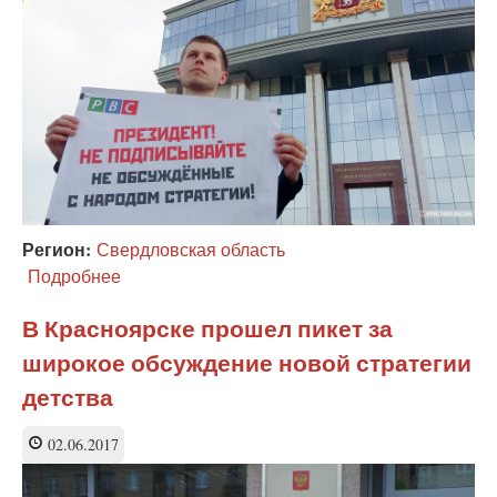
Красноярске
Регион:
Свердловская область
Подробнее
о
В
Екатеринбурге
В Красноярске прошел пикет за
прошел
широкое обсуждение новой стратегии
одиночный
пикет
детства
против
«политики
02.06.2017
Кузнецовой»