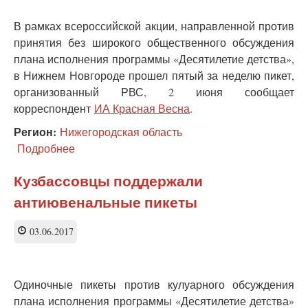
в
товар
В рамках всероссийской акции, направленной против
принятия без широкого общественного обсуждения
плана исполнения программы «Десятилетие детства»,
в Нижнем Новгороде прошел пятый за неделю пикет,
организованный РВС, 2 июня сообщает
корреспондент
ИА Красная Весна
.
Регион:
Нижегородская область
Подробнее
о
В
Нижнем
Кузбассовцы поддержали
Новгороде
антиювенальные пикеты
прошел
пятый
за
03.06.2017
неделю
пикет
против
Одиночные пикеты против кулуарного обсуждения
ювенальных
стратегий
плана исполнения программы «Десятилетие детства»