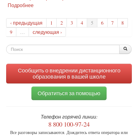
Подробнее
о
В
Красноярске
‹ предыдущая
1
2
3
4
5
6
7
8
прошел
пикет
9
…
следующая ›
за
широкое
Форма
обсуждение
По
Поис
новой
поиска
стратегии
детства
Сообщить о внедрении дистанционного
образования в вашей школе
Обратиться за помощью
Телефон горячей линии:
8 800 100-97-24
Все разговоры записываются. Дождитесь ответа оператора или