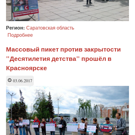
Регион:
Саратовская область
Подробнее
о
Родители
Саратова
Массовый пикет против закрытости
обсуждают
"Десятилетия детства" прошёл в
последствия
принятия
Красноярске
«Десятилетия
детства»
03.06.2017