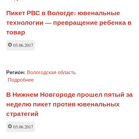
Москве
В
Белгороде
Пикет РВС в Вологде: ювенальные
прошел
технологии — превращение ребенка в
антиювенальный
пикет
товар
03.06.2017
Регион:
Вологодская область
Подробнее
о
Пикет
РВС
В Нижнем Новгороде прошел пятый за
в
неделю пикет против ювенальных
Вологде:
ювенальные
стратегий
технологии
—
03.06.2017
превращение
ребенка