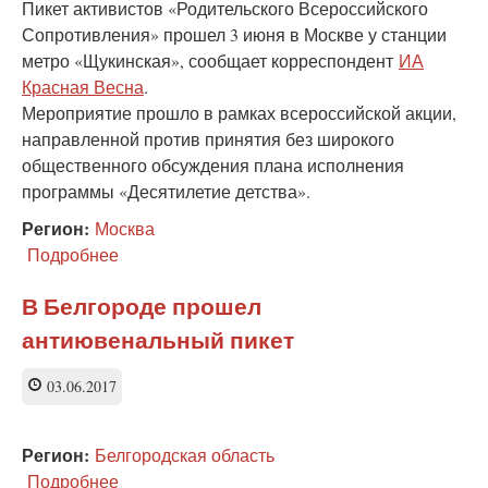
Пикет активистов «Родительского Всероссийского
Сопротивления» прошел 3 июня в Москве у станции
метро «Щукинская», сообщает корреспондент
ИА
Красная Весна
.
Мероприятие прошло в рамках всероссийской акции,
направленной против принятия без широкого
общественного обсуждения плана исполнения
программы «Десятилетие детства».
Регион:
Москва
Подробнее
о
Пикет
РВС
В Белгороде прошел
против
антиювенальный пикет
ювенальной
политики
прошел
03.06.2017
у
метро
«Щукинская»
Регион:
Белгородская область
в
Подробнее
о