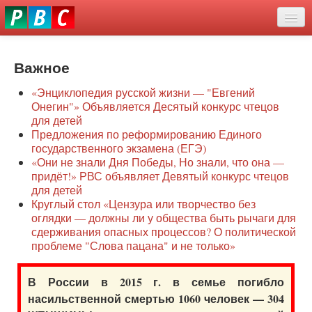
Перейти
eddit
к
ove
основному
Новости
oroscope
содержанию
or
Важное
О нас
oday
«Энциклопедия русской жизни — "Евгений
rintable
Защита семей
Онегин"» Объявляется Десятый конкурс чтецов
ictures
для детей
Образование
Предложения по реформированию Единого
государственного экзамена (ЕГЭ)
Наше сопротивление
«Они не знали Дня Победы, Но знали, что она —
придёт!» РВС объявляет Девятый конкурс чтецов
Регионы
для детей
Круглый стол «Цензура или творчество без
оглядки — должны ли у общества быть рычаги для
Видео
сдерживания опасных процессов? О политической
проблеме "Слова пацана" и не только»
В России в 2015 г. в семье погибло
насильственной смертью 1060 человек — 304