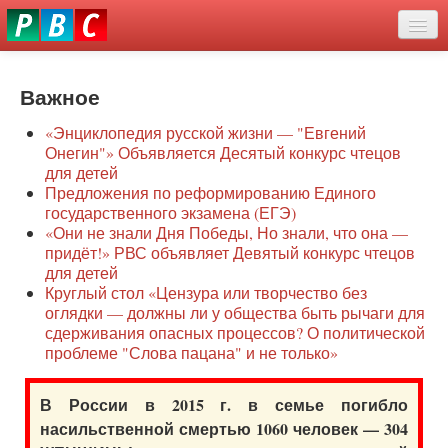
Перейти
eddit
к
ove
основному
Новости
oroscope
содержанию
or
Важное
О нас
oday
«Энциклопедия русской жизни — "Евгений
rintable
Защита семей
Онегин"» Объявляется Десятый конкурс чтецов
ictures
для детей
Образование
Предложения по реформированию Единого
государственного экзамена (ЕГЭ)
Наше сопротивление
«Они не знали Дня Победы, Но знали, что она —
придёт!» РВС объявляет Девятый конкурс чтецов
Регионы
для детей
Круглый стол «Цензура или творчество без
оглядки — должны ли у общества быть рычаги для
Видео
сдерживания опасных процессов? О политической
проблеме "Слова пацана" и не только»
В России в 2015 г. в семье погибло
насильственной смертью 1060 человек — 304