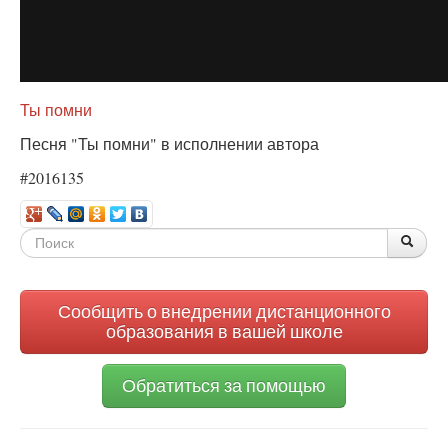
Ты помни
Песня "Ты помни" в исполнении автора
#2016135
Форма
По
Поис
поиска
Сообщить о внедрении дистанционного
образования в вашей школе
Обратиться за помощью