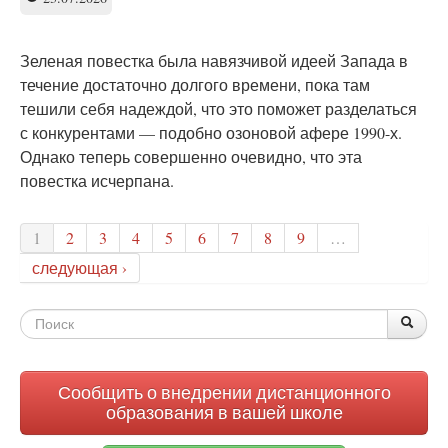
Зеленая повестка была навязчивой идеей Запада в
течение достаточно долгого времени, пока там
тешили себя надеждой, что это поможет разделаться
с конкурентами — подобно озоновой афере 1990-х.
Однако теперь совершенно очевидно, что эта
повестка исчерпана.
1
2
3
4
5
6
7
8
9
…
следующая ›
Форма
По
Поис
поиска
Сообщить о внедрении дистанционного
образования в вашей школе