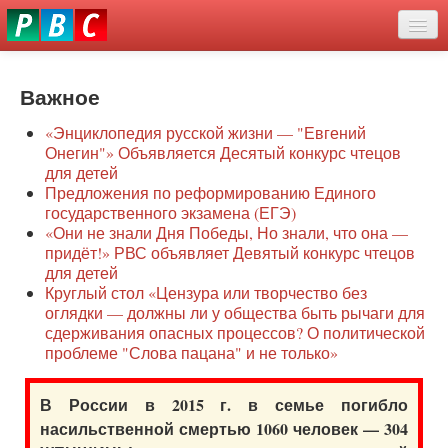
Перейти
eddit
к
ove
основному
Новости
oroscope
содержанию
or
Важное
О нас
oday
«Энциклопедия русской жизни — "Евгений
rintable
Защита семей
Онегин"» Объявляется Десятый конкурс чтецов
ictures
для детей
Образование
Предложения по реформированию Единого
государственного экзамена (ЕГЭ)
Наше сопротивление
«Они не знали Дня Победы, Но знали, что она —
придёт!» РВС объявляет Девятый конкурс чтецов
Регионы
для детей
Круглый стол «Цензура или творчество без
оглядки — должны ли у общества быть рычаги для
Видео
сдерживания опасных процессов? О политической
проблеме "Слова пацана" и не только»
В России в 2015 г. в семье погибло
насильственной смертью 1060 человек — 304