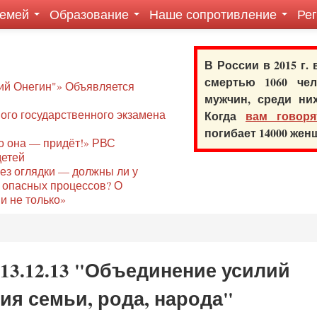
семей
Образование
Наше сопротивление
Ре
В России в 2015 г.
смертью 1060 ч
ий Онегин"» Объявляется
мужчин, среди ни
го государственного экзамена
Когда
вам говоря
погибает 14000 же
то она — придёт!» РВС
детей
без оглядки — должны ли у
 опасных процессов? О
и не только»
13.12.13 "Объединение усилий
ия семьи, рода, народа"