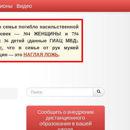
гионы
Видео
 в семье погибло насильственной
еловек — 304 ЖЕНЩИНЫ и 756
х 36 детей (данные ГИАЦ МВД).
т
, что в семье от рук мужей
нщин — это
НАГЛАЯ ЛОЖЬ
.
Форма
Поиск
Поиск
поиска
Сообщить о внедрении
дистанционного
образования в вашей
школе