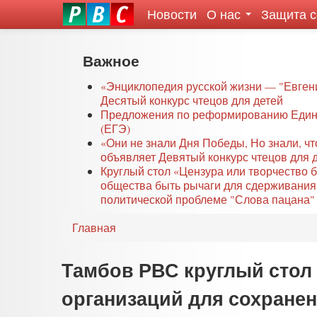
Новости
О нас
Защита 
eddit
ove
oroscope
Перейти
Важное
or
к
oday
основному
«Энциклопедия русской жизни — "Евген
rintable
Десятый конкурс чтецов для детей
содержанию
Предложения по реформированию Едино
ictures
(ЕГЭ)
«Они не знали Дня Победы, Но знали, ч
объявляет Девятый конкурс чтецов для 
Круглый стол «Цензура или творчество 
общества быть рычаги для сдерживания
политической проблеме "Слова пацана" 
Главная
Тамбов РВС круглый стол 
организаций для сохранен