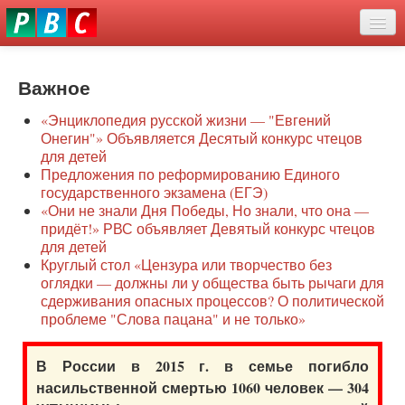
Перейти
eddit
к
ove
основному
Новости
oroscope
содержанию
or
Важное
О нас
oday
«Энциклопедия русской жизни — "Евгений
rintable
Защита семей
Онегин"» Объявляется Десятый конкурс чтецов
ictures
для детей
Образование
Предложения по реформированию Единого
государственного экзамена (ЕГЭ)
Наше сопротивление
«Они не знали Дня Победы, Но знали, что она —
придёт!» РВС объявляет Девятый конкурс чтецов
Регионы
для детей
Круглый стол «Цензура или творчество без
оглядки — должны ли у общества быть рычаги для
Видео
сдерживания опасных процессов? О политической
проблеме "Слова пацана" и не только»
В России в 2015 г. в семье погибло
насильственной смертью 1060 человек — 304