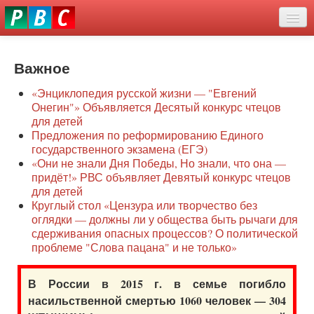
Перейти
eddit
к
ove
основному
Новости
oroscope
содержанию
or
Важное
О нас
oday
«Энциклопедия русской жизни — "Евгений
rintable
Защита семей
Онегин"» Объявляется Десятый конкурс чтецов
ictures
для детей
Образование
Предложения по реформированию Единого
государственного экзамена (ЕГЭ)
Наше сопротивление
«Они не знали Дня Победы, Но знали, что она —
придёт!» РВС объявляет Девятый конкурс чтецов
Регионы
для детей
Круглый стол «Цензура или творчество без
оглядки — должны ли у общества быть рычаги для
Видео
сдерживания опасных процессов? О политической
проблеме "Слова пацана" и не только»
В России в 2015 г. в семье погибло
насильственной смертью 1060 человек — 304