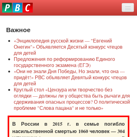
Перейти
eddit
к
ove
основному
Новости
oroscope
содержанию
or
Важное
О нас
oday
«Энциклопедия русской жизни — "Евгений
rintable
Защита семей
Онегин"» Объявляется Десятый конкурс чтецов
ictures
для детей
Образование
Предложения по реформированию Единого
государственного экзамена (ЕГЭ)
Наше сопротивление
«Они не знали Дня Победы, Но знали, что она —
придёт!» РВС объявляет Девятый конкурс чтецов
Регионы
для детей
Круглый стол «Цензура или творчество без
оглядки — должны ли у общества быть рычаги для
Видео
сдерживания опасных процессов? О политической
проблеме "Слова пацана" и не только»
В России в 2015 г. в семье погибло
насильственной смертью 1060 человек — 304