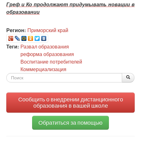
Греф и Ко продолжают придумывать новации в
образовании
Регион:
Приморский край
Теги:
Развал образования
реформа образования
Воспитание потребителей
Коммерциализация
Форма
По
Поис
поиска
Сообщить о внедрении дистанционного
образования в вашей школе
Обратиться за помощью