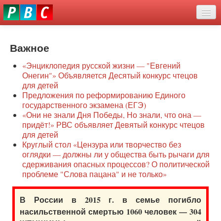
Перейти
eddit
к
ove
основному
Новости
oroscope
содержанию
or
Важное
О нас
oday
«Энциклопедия русской жизни — "Евгений
rintable
Защита семей
Онегин"» Объявляется Десятый конкурс чтецов
ictures
для детей
Образование
Предложения по реформированию Единого
государственного экзамена (ЕГЭ)
Наше сопротивление
«Они не знали Дня Победы, Но знали, что она —
придёт!» РВС объявляет Девятый конкурс чтецов
Регионы
для детей
Круглый стол «Цензура или творчество без
оглядки — должны ли у общества быть рычаги для
Видео
сдерживания опасных процессов? О политической
проблеме "Слова пацана" и не только»
В России в 2015 г. в семье погибло
насильственной смертью 1060 человек — 304