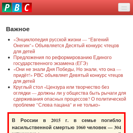
Перейти
eddit
к
ove
основному
Новости
oroscope
содержанию
or
Важное
О нас
oday
«Энциклопедия русской жизни — "Евгений
rintable
Защита семей
Онегин"» Объявляется Десятый конкурс чтецов
ictures
для детей
Образование
Предложения по реформированию Единого
государственного экзамена (ЕГЭ)
Наше сопротивление
«Они не знали Дня Победы, Но знали, что она —
придёт!» РВС объявляет Девятый конкурс чтецов
Регионы
для детей
Круглый стол «Цензура или творчество без
оглядки — должны ли у общества быть рычаги для
Видео
сдерживания опасных процессов? О политической
проблеме "Слова пацана" и не только»
В России в 2015 г. в семье погибло
насильственной смертью 1060 человек — 304