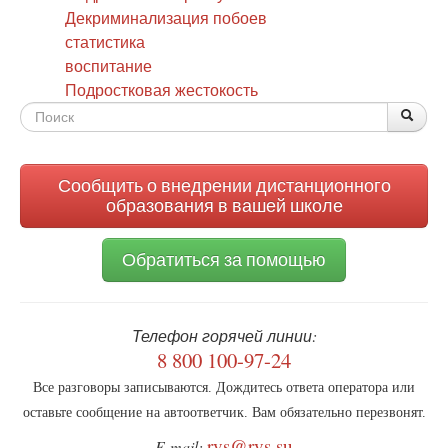
Декриминализация побоев
статистика
воспитание
Подростковая жестокость
Форма
По
Поис
поиска
Сообщить о внедрении дистанционного
образования в вашей школе
Обратиться за помощью
Телефон горячей линии:
8 800 100-97-24
Все разговоры записываются. Дождитесь ответа оператора или
оставьте сообщение на автоответчик. Вам обязательно перезвонят.
rvs@rvs.su
E-mail: