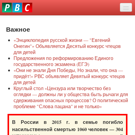
Перейти
eddit
к
ove
основному
Новости
oroscope
содержанию
or
Важное
О нас
oday
«Энциклопедия русской жизни — "Евгений
rintable
Защита семей
Онегин"» Объявляется Десятый конкурс чтецов
ictures
для детей
Образование
Предложения по реформированию Единого
государственного экзамена (ЕГЭ)
Наше сопротивление
«Они не знали Дня Победы, Но знали, что она —
придёт!» РВС объявляет Девятый конкурс чтецов
Регионы
для детей
Круглый стол «Цензура или творчество без
оглядки — должны ли у общества быть рычаги для
Видео
сдерживания опасных процессов? О политической
проблеме "Слова пацана" и не только»
В России в 2015 г. в семье погибло
насильственной смертью 1060 человек — 304