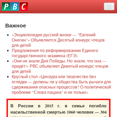
Перейти
eddit
к
ove
основному
Новости
oroscope
содержанию
or
Важное
О нас
oday
«Энциклопедия русской жизни — "Евгений
rintable
Защита семей
Онегин"» Объявляется Десятый конкурс чтецов
ictures
для детей
Образование
Предложения по реформированию Единого
государственного экзамена (ЕГЭ)
Наше сопротивление
«Они не знали Дня Победы, Но знали, что она —
придёт!» РВС объявляет Девятый конкурс чтецов
Регионы
для детей
Круглый стол «Цензура или творчество без
оглядки — должны ли у общества быть рычаги для
Видео
сдерживания опасных процессов? О политической
проблеме "Слова пацана" и не только»
В России в 2015 г. в семье погибло
насильственной смертью 1060 человек — 304