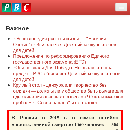
Перейти
eddit
к
ove
основному
Новости
oroscope
содержанию
or
Важное
О нас
oday
«Энциклопедия русской жизни — "Евгений
rintable
Защита семей
Онегин"» Объявляется Десятый конкурс чтецов
ictures
для детей
Образование
Предложения по реформированию Единого
государственного экзамена (ЕГЭ)
Наше сопротивление
«Они не знали Дня Победы, Но знали, что она —
придёт!» РВС объявляет Девятый конкурс чтецов
Регионы
для детей
Круглый стол «Цензура или творчество без
оглядки — должны ли у общества быть рычаги для
Видео
сдерживания опасных процессов? О политической
проблеме "Слова пацана" и не только»
В России в 2015 г. в семье погибло
насильственной смертью 1060 человек — 304