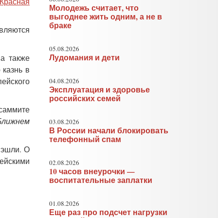
Красная
Молодежь считает, что
выгоднее жить одним, а не в
браке
вляются
05.08.2026
Лудомания и дети
а также
 казнь в
пейского
04.08.2026
Эксплуатация и здоровье
российских семей
 саммите
Ближнем
03.08.2026
В России начали блокировать
телефонный спам
Лэшли. О
пейскими
02.08.2026
10 часов внеурочки —
воспитательные заплатки
01.08.2026
Еще раз про подсчет нагрузки