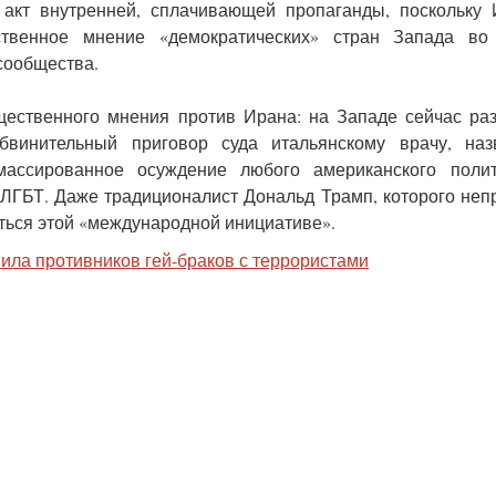
акт внутренней, сплачивающей пропаганды, поскольку
твенное мнение «демократических» стран Запада во
сообщества.
щественного мнения против Ирана: на Западе сейчас ра
бвинительный приговор суда итальянскому врачу, наз
массированное осуждение любого американского полит
ЛГБТ. Даже традиционалист Дональд Трамп, которого не
иться этой «международной инициативе».
ила противников гей-браков с террористами