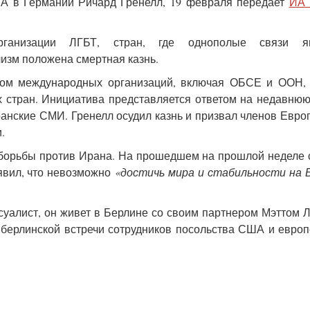
ША в Германии Ричард Гренелл, 19 февраля передает
ИА 
ганизации ЛГБТ, стран, где однополые связи я
ализм положена смертная казнь.
дом международных организаций, включая ОБСЕ и ООН, 
 стран. Инициатива представляется ответом на недавнюю
ранские СМИ. Гренелл осудил казнь и призвал членов Евро
.
 борьбы против Ирана. На прошедшем на прошлой неделе
явил, что невозможно
«достичь мира и стабильности на 
уалист, он живет в Берлине со своим партнером Мэттом 
 берлинской встречи сотрудников посольства США и евро