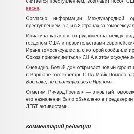
считается преступлением, возглавит посол С
весна
.
Согласно информации Международной ор
преступлением, 72, и в 8 странах за гомосексу
Иниатива касается сотрудничества между ря
госдепом США и правительствами европейских
Иране гомосексуалиста, о которой сообщили и
Союза присоединиться к США в этом осуждении
Очевидно, Белый дом открывает новый фронт
в Варшаве госсекретарь США Майк Помпео за
Востоке, не столкнувшись с Ираном»
.
Отметим, Ричард Гренелл — открытый гомосекс
его назначении было объявлено в преддверии
ЛГБТ-активистами.
Комментарий редакции