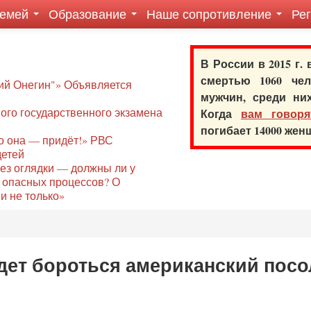
семей
Образование
Наше сопротивление
Ре
В России в 2015 г.
смертью 1060 ч
ий Онегин"» Объявляется
мужчин, среди ни
го государственного экзамена
Когда
вам говоря
погибает 14000 же
то она — придёт!» РВС
детей
без оглядки — должны ли у
 опасных процессов? О
и не только»
удет бороться американский посо