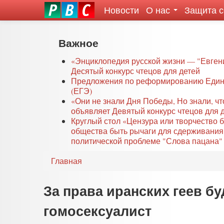
Новости
О нас
Защита 
eddit
ove
oroscope
Перейти
Важное
or
к
oday
основному
«Энциклопедия русской жизни — "Евген
rintable
Десятый конкурс чтецов для детей
содержанию
Предложения по реформированию Едино
ictures
(ЕГЭ)
«Они не знали Дня Победы, Но знали, ч
объявляет Девятый конкурс чтецов для 
Круглый стол «Цензура или творчество 
общества быть рычаги для сдерживания
политической проблеме "Слова пацана" 
Главная
За права иранских геев б
гомосексуалист