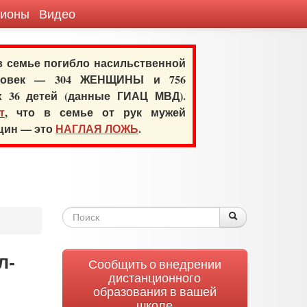
гионы
Видео
 в семье погибло насильственной
еловек — 304 ЖЕНЩИНЫ и 756
х 36 детей (данные ГИАЦ МВД).
т
, что в семье от рук мужей
нщин — это
НАГЛАЯ ЛОЖЬ
.
Форма
Поиск
Поиск
поиска
л-
Сообщить о внедрении
дистанционного
образования в вашей
школе