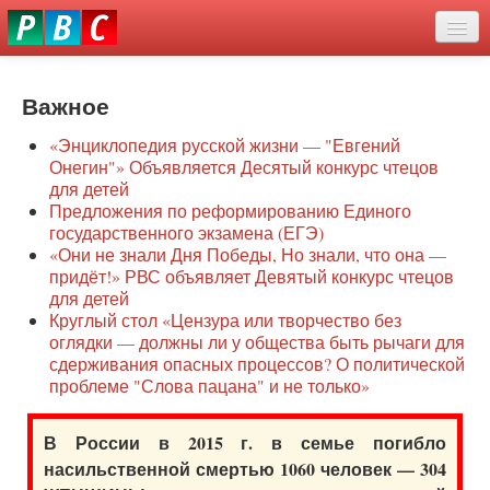
Перейти
eddit
к
ove
основному
Новости
oroscope
содержанию
or
Важное
О нас
oday
«Энциклопедия русской жизни — "Евгений
rintable
Защита семей
Онегин"» Объявляется Десятый конкурс чтецов
ictures
для детей
Образование
Предложения по реформированию Единого
государственного экзамена (ЕГЭ)
Наше сопротивление
«Они не знали Дня Победы, Но знали, что она —
придёт!» РВС объявляет Девятый конкурс чтецов
Регионы
для детей
Круглый стол «Цензура или творчество без
оглядки — должны ли у общества быть рычаги для
Видео
сдерживания опасных процессов? О политической
проблеме "Слова пацана" и не только»
В России в 2015 г. в семье погибло
насильственной смертью 1060 человек — 304