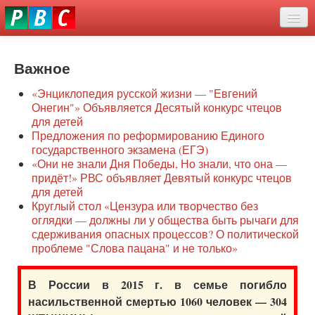
Перейти
eddit
к
ove
основному
Новости
oroscope
содержанию
or
Важное
О нас
oday
«Энциклопедия русской жизни — "Евгений
rintable
Защита семей
Онегин"» Объявляется Десятый конкурс чтецов
ictures
для детей
Образование
Предложения по реформированию Единого
государственного экзамена (ЕГЭ)
Наше сопротивление
«Они не знали Дня Победы, Но знали, что она —
придёт!» РВС объявляет Девятый конкурс чтецов
Регионы
для детей
Круглый стол «Цензура или творчество без
оглядки — должны ли у общества быть рычаги для
Видео
сдерживания опасных процессов? О политической
проблеме "Слова пацана" и не только»
В России в 2015 г. в семье погибло
насильственной смертью 1060 человек — 304