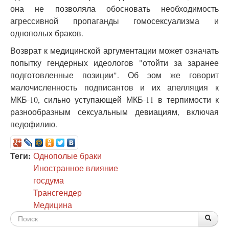
она не позволяла обосновать необходимость
агрессивной пропаганды гомосексуализма и
однополых браков.
Возврат к медицинской аргументации может означать
попытку гендерных идеологов "отойти за заранее
подготовленные позиции". Об эом же говорит
малочисленность подписантов и их апелляция к
МКБ-10, сильно уступающей МКБ-11 в терпимости к
разнообразным сексуальным девиациям, включая
педофилию.
Теги:
Однополые браки
Иностранное влияние
госдума
Трансгендер
Медицина
Форма
По
Поис