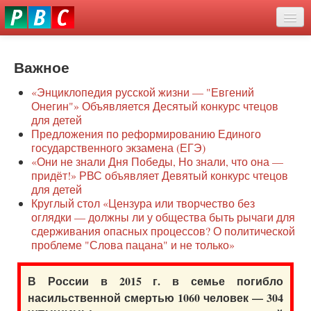
Перейти
eddit
к
ove
основному
Новости
oroscope
содержанию
or
Важное
О нас
oday
«Энциклопедия русской жизни — "Евгений
rintable
Защита семей
Онегин"» Объявляется Десятый конкурс чтецов
ictures
для детей
Образование
Предложения по реформированию Единого
государственного экзамена (ЕГЭ)
Наше сопротивление
«Они не знали Дня Победы, Но знали, что она —
придёт!» РВС объявляет Девятый конкурс чтецов
Регионы
для детей
Круглый стол «Цензура или творчество без
оглядки — должны ли у общества быть рычаги для
Видео
сдерживания опасных процессов? О политической
проблеме "Слова пацана" и не только»
В России в 2015 г. в семье погибло
насильственной смертью 1060 человек — 304