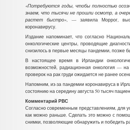
«Потребуются годы, чтобы полностью осозн
знаем, что тысячи не прошли осмотр, а очер
растет быстро»
, — заявила Моррог, выс
коронавирусу.
Издание напоминает, что согласно Националь
онкологические центры, проводящие диагност
снизилось в первые месяцы пандемии, позже б
В настоящее время в Ирландии онкологиче
возможностей, радиационная онкология — на
проверок на рак груди ожидается не ранее осен
Напомним, из-за пандемии коронавируса в Ирл
состоянию на середину августа 50 тысяч пацие
Комментарий РВС
Согласно современным представлениям, для у
как можно раньше. Сделать это можно с помощ
снимки, позволяющие обнаружить и победить ра