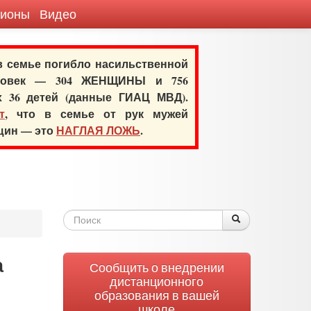
гионы
Видео
 в семье погибло насильственной
еловек — 304 ЖЕНЩИНЫ и 756
х 36 детей (данные ГИАЦ МВД).
т
, что в семье от рук мужей
нщин — это
НАГЛАЯ ЛОЖЬ
.
Форма
Поиск
Поиск
поиска
а
Сообщить о внедрении
дистанционного
образования в вашей
школе