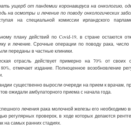
ать ущерб от пандемии коронавируса на онкологию, од
едь на осмотры и лечение по поводу онкологических заб
тупая на специальной комиссии ирландского парлам
ному плану действий по Covid-19, в стране остаются о
ику и лечение. Срочные операции по поводу рака, число
ыли переданы в частные клиники.
ская отрасль действует примерно на 70% от своих 
 80%, отмечает издание. Полноценное возобновление ре
и.
андии существенно выросли очереди на прием к врачам, п
нтов ожидали амбулаторного приема с начала года.
спешного лечения рака молочной железы его необходимо 
ью регулярных проверок, в ходе которых делаются рентг
к на самых ранних стадиях.