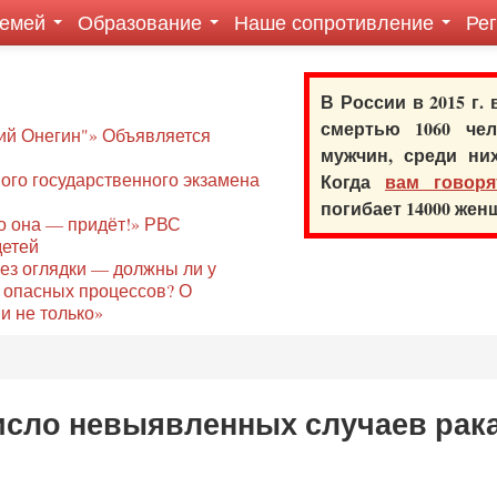
семей
Образование
Наше сопротивление
Ре
В России в 2015 г.
смертью 1060 ч
ий Онегин"» Объявляется
мужчин, среди ни
го государственного экзамена
Когда
вам говоря
погибает 14000 же
то она — придёт!» РВС
детей
без оглядки — должны ли у
 опасных процессов? О
и не только»
исло невыявленных случаев рак