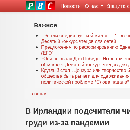
Новости
О нас
Защита 
eddit
ove
oroscope
Перейти
Важное
or
к
oday
основному
«Энциклопедия русской жизни — "Евген
rintable
Десятый конкурс чтецов для детей
содержанию
Предложения по реформированию Едино
ictures
(ЕГЭ)
«Они не знали Дня Победы, Но знали, ч
объявляет Девятый конкурс чтецов для 
Круглый стол «Цензура или творчество 
общества быть рычаги для сдерживания
политической проблеме "Слова пацана" 
Главная
В Ирландии подсчитали ч
груди из-за пандемии