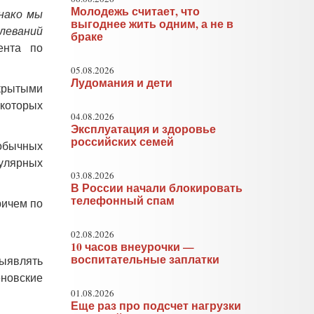
Молодежь считает, что
нако мы
выгоднее жить одним, а не в
олеваний
браке
ента по
05.08.2026
Лудомания и дети
ткрытыми
 которых
04.08.2026
Эксплуатация и здоровье
российских семей
обычных
гулярных
03.08.2026
В России начали блокировать
телефонный спам
ричем по
02.08.2026
10 часов внеурочки —
воспитательные заплатки
выявлять
еновские
01.08.2026
Еще раз про подсчет нагрузки