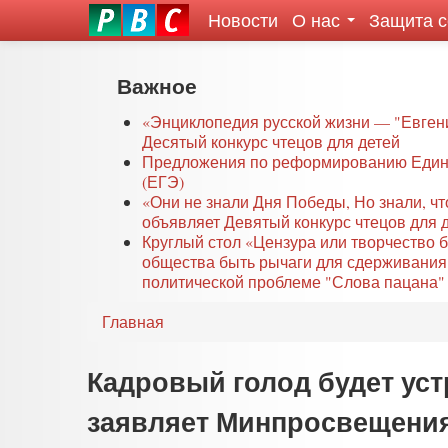
Новости
О нас
Защита 
eddit
ove
oroscope
Перейти
Важное
or
к
oday
основному
«Энциклопедия русской жизни — "Евген
rintable
Десятый конкурс чтецов для детей
содержанию
Предложения по реформированию Едино
ictures
(ЕГЭ)
«Они не знали Дня Победы, Но знали, ч
объявляет Девятый конкурс чтецов для 
Круглый стол «Цензура или творчество 
общества быть рычаги для сдерживания
политической проблеме "Слова пацана" 
Главная
Кадровый голод будет уст
заявляет Минпросвещения.