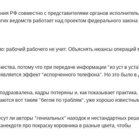
ния РФ совместно с представителями органов исполнител
угих ведомств работает над проектом федерального закона
о: рабочий рабочего не учит. Объяснять нюансы операций 
ества, потому что при передаче информации "из уст в уста
является эффект "испорченного телефона". Но это было в
одразвалена, кадры потеряны и, как показывает практика,
ются вот таким "бегом по граблям", уже хорошо известным
несут ли авторы "гениальных" находок и нестандартных реш
в анекдоте про покраску коровника в разные цвета, чтобы