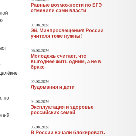
Равные возможности по ЕГЭ
отменили сами власти
ьной
 о
07.08.2026
Эй, Минпросвещения! России
учителя тоже нужны!
мог
06.08.2026
Молодежь считает, что
выгоднее жить одним, а не в
"
браке
 далёкие
05.08.2026
Лудомания и дети
, но
04.08.2026
Эксплуатация и здоровье
российских семей
ений
03.08.2026
В России начали блокировать