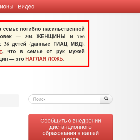
гионы
Видео
 в семье погибло насильственной
еловек — 304 ЖЕНЩИНЫ и 756
х 36 детей (данные ГИАЦ МВД).
т
, что в семье от рук мужей
нщин — это
НАГЛАЯ ЛОЖЬ
.
Форма
Поиск
Поиск
поиска
Сообщить о внедрении
дистанционного
образования в вашей
школе