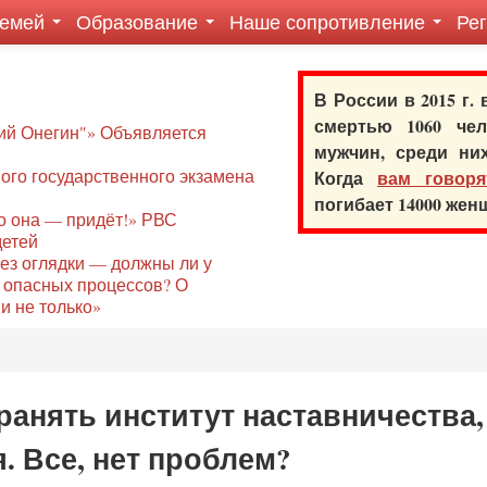
семей
Образование
Наше сопротивление
Ре
В России в 2015 г.
смертью 1060 ч
ий Онегин"» Объявляется
мужчин, среди ни
го государственного экзамена
Когда
вам говоря
погибает 14000 же
то она — придёт!» РВС
детей
без оглядки — должны ли у
 опасных процессов? О
и не только»
ранять институт наставничества,
 Все, нет проблем?