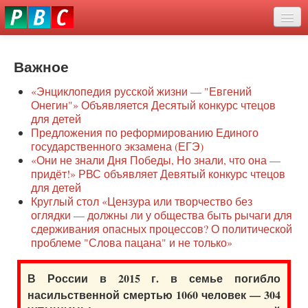
Перейти
eddit
к
ove
основному
Новости
oroscope
содержанию
or
Важное
О нас
oday
«Энциклопедия русской жизни — "Евгений
rintable
Защита семей
Онегин"» Объявляется Десятый конкурс чтецов
ictures
для детей
Образование
Предложения по реформированию Единого
государственного экзамена (ЕГЭ)
Наше сопротивление
«Они не знали Дня Победы, Но знали, что она —
придёт!» РВС объявляет Девятый конкурс чтецов
Регионы
для детей
Круглый стол «Цензура или творчество без
оглядки — должны ли у общества быть рычаги для
Видео
сдерживания опасных процессов? О политической
проблеме "Слова пацана" и не только»
В России в 2015 г. в семье погибло
насильственной смертью 1060 человек — 304