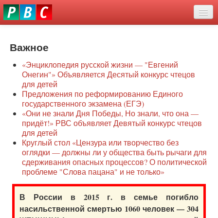
Перейти
eddit
к
ove
основному
Новости
oroscope
содержанию
or
Важное
О нас
oday
«Энциклопедия русской жизни — "Евгений
rintable
Защита семей
Онегин"» Объявляется Десятый конкурс чтецов
ictures
для детей
Образование
Предложения по реформированию Единого
государственного экзамена (ЕГЭ)
Наше сопротивление
«Они не знали Дня Победы, Но знали, что она —
придёт!» РВС объявляет Девятый конкурс чтецов
Регионы
для детей
Круглый стол «Цензура или творчество без
оглядки — должны ли у общества быть рычаги для
Видео
сдерживания опасных процессов? О политической
проблеме "Слова пацана" и не только»
В России в 2015 г. в семье погибло
насильственной смертью 1060 человек — 304