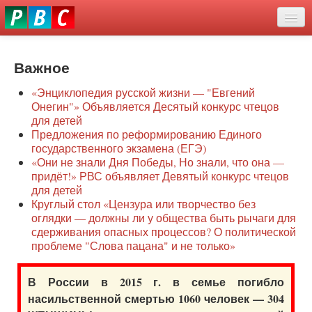
Перейти
eddit
к
ove
основному
Новости
oroscope
содержанию
or
Важное
О нас
oday
«Энциклопедия русской жизни — "Евгений
rintable
Защита семей
Онегин"» Объявляется Десятый конкурс чтецов
ictures
для детей
Образование
Предложения по реформированию Единого
государственного экзамена (ЕГЭ)
Наше сопротивление
«Они не знали Дня Победы, Но знали, что она —
придёт!» РВС объявляет Девятый конкурс чтецов
Регионы
для детей
Круглый стол «Цензура или творчество без
оглядки — должны ли у общества быть рычаги для
Видео
сдерживания опасных процессов? О политической
проблеме "Слова пацана" и не только»
В России в 2015 г. в семье погибло
насильственной смертью 1060 человек — 304