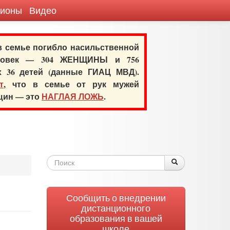
гионы
Видео
 в семье погибло насильственной
еловек — 304 ЖЕНЩИНЫ и 756
х 36 детей (данные ГИАЦ МВД).
т
, что в семье от рук мужей
нщин — это
НАГЛАЯ ЛОЖЬ
.
Форма
Поиск
Поиск
поиска
Сообщить о внедрении
дистанционного
образования в вашей
школе