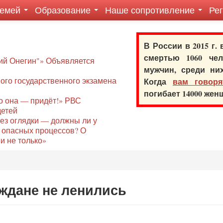
семей
Образование
Наше сопротивление
Ре
В России в 2015 г.
смертью 1060 ч
ий Онегин"» Объявляется
мужчин, среди ни
го государственного экзамена
Когда
вам говоря
погибает 14000 же
то она — придёт!» РВС
детей
без оглядки — должны ли у
 опасных процессов? О
и не только»
аждане не ленились