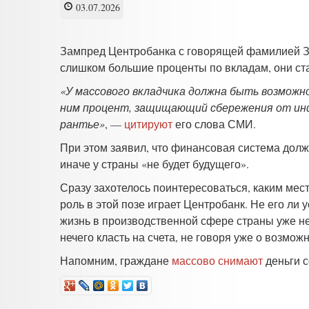
03.07.2026
Зампред Центробанка с говорящей фамилией За
слишком большие проценты по вкладам, они ста
«У массового вкладчика должна быть возможно
ним процент, защищающий сбережения от инф
рантье»
, —
цитируют
его слова СМИ.
При этом заявил, что финансовая система дол
иначе у страны «не будет будущего».
Сразу захотелось поинтересоваться, каким мес
роль в этой позе играет Центробанк. Не его ли 
жизнь в производственной сфере страны уже не
нечего класть на счета, не говоря уже о возмо
Напомним, граждане
массово снимают
деньги с