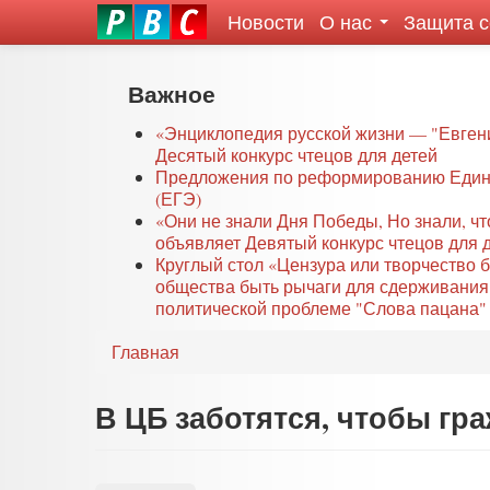
Новости
О нас
Защита 
eddit
ove
oroscope
Перейти
Важное
or
к
oday
основному
«Энциклопедия русской жизни — "Евген
rintable
Десятый конкурс чтецов для детей
содержанию
Предложения по реформированию Едино
ictures
(ЕГЭ)
«Они не знали Дня Победы, Но знали, ч
объявляет Девятый конкурс чтецов для 
Круглый стол «Цензура или творчество 
общества быть рычаги для сдерживания
политической проблеме "Слова пацана" 
Главная
В ЦБ заботятся, чтобы гр