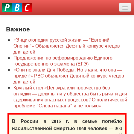
Перейти
eddit
к
ove
основному
Новости
oroscope
содержанию
or
Важное
О нас
oday
«Энциклопедия русской жизни — "Евгений
rintable
Защита семей
Онегин"» Объявляется Десятый конкурс чтецов
ictures
для детей
Образование
Предложения по реформированию Единого
государственного экзамена (ЕГЭ)
Наше сопротивление
«Они не знали Дня Победы, Но знали, что она —
придёт!» РВС объявляет Девятый конкурс чтецов
Регионы
для детей
Круглый стол «Цензура или творчество без
оглядки — должны ли у общества быть рычаги для
Видео
сдерживания опасных процессов? О политической
проблеме "Слова пацана" и не только»
В России в 2015 г. в семье погибло
насильственной смертью 1060 человек — 304