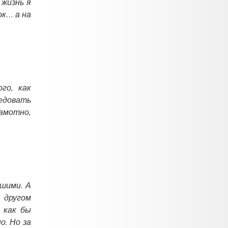
 жизнь я
ок… а на
го, как
ледовать
рамотно,
шими. А
 другом
 как бы
о. Но за