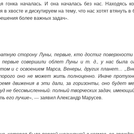
я гонка началась. И она началась без нас. Находясь ко
 в хвосте и дискутируем на тему, что нас хотят втянуть в
решения более важных задач».
атную сторону Луны, первые, кто достиг поверхности 
 первые совершили облет Луны и т. д., у нас была о
потом и с освоением Марса, Венеры, других планет… „В
оторого оно не может жить полноценно. Иначе протухн
ремя движения в эти дали, за горизонты, оно будет м
уд не бессмысленный: полный творческих задач, имеющий
ть его лучше
», — заявил Александр Марусев.
не, которая была первой шагнувшей в космос, ее гражда