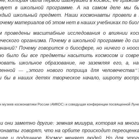
вует в школьной программе. А на самом деле мы б
ждый школьный предмет. Наши космонавты провели в 
очему материалов об этом нет в наших учебниках по био
м проведены масштабные исследования о влиянии кос
еческого организма. Почему в школьной программе до си
наний? Почему говорится о биосфере, но ничего о ноо
но было бы все предметы насытить космосом и совр
овать школьное образование, не заземляя его, а, на
ленной — „этого нового поприща для человечества“
и бы в наших детях творческое начало, широту воспр
и музеев космонавтики России (АМКОС) и соведущая конференции посвященной Луне
и они заметно другие: земная мишура, которая на мног
онавты говорят, что на орбите происходит переоценка
ее и подлинное. Космос меняет людей. Но для этог