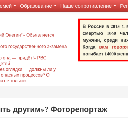
семей
Образование
Наше сопротивление
Ре
В России в 2015 г.
смертью 1060 ч
ий Онегин"» Объявляется
мужчин, среди ни
го государственного экзамена
Когда
вам говоря
погибает 14000 же
то она — придёт!» РВС
детей
без оглядки — должны ли у
 опасных процессов? О
и не только»
ть другим»? Фоторепортаж