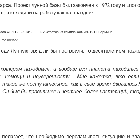
арса. Проект лунной базы был закончен в 1972 году и «пол
т, что ходили на работу как на праздник.
лиала ФГУП «ЦЭНКИ» — НИИ стартовых комплексов им. В. П. Бармина
. Роскосмос
году Лунную вряд ли бы построили, то десятилетием позж
 котором находимся, и вообще вся планета находится
ды, немощи и неуверенности… Мне кажется, что есл
 такое же поступательное, как в свое время двигались 
м. Он был бы правильнее и честнее, более настоящий, тво
 полагает, что необходимо переламывать ситуацию и зв