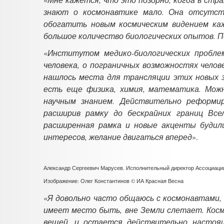
знают о космонавтике мало. Она отсутст
обогатить новым космическим видением ка
большое количество биологических опытов. П
«
Институтом медико-биологических пробле
человека, о пограничных возможностях челов
нашлось места для трансляции этих новых з
есть еще физика, химия, математика. Мож
научным знанием. Действительно реформир
расширив рамку до бескрайних границ Все
расширенная рамка и новые акценты будил
интересов, желание двигаться вперед
».
Александр Сергеевич Марусев. Исполнительный директор Ассоциаци
Изображение: Олег Константинов © ИА Красная Весна
«
Я довольно часто общаюсь с космонавтами, 
имеет место быть, вне Земли слетает. Косм
вещей, и остается действительно настоящ