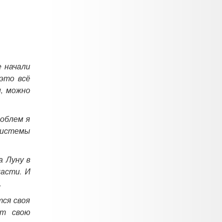
е начали
это всё
и, можно
роблем я
 системы
а Луну в
ласти. И
.
тся своя
ет свою