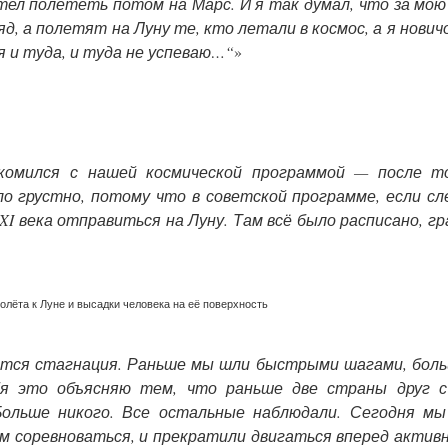
тел полететь потом на Марс. И я так думал, что за мою
яд, а полетят на Луну те, кто летали в космос, а я нович
я и туда, и туда не успеваю…“
»
комился с нашей космической программой — после то
ло грустно, потому что в советской программе, если с
XI века отправиться на Луну. Там всё было расписано, г
олёта к Луне и высадки человека на её поверхность
ется стагнация. Раньше мы шли быстрыми шагами, боль
я это объясняю тем, что раньше две страны друг с
ольше никого. Все остальные наблюдали. Сегодня мы
м соревноваться, и прекратили двигаться вперед активн