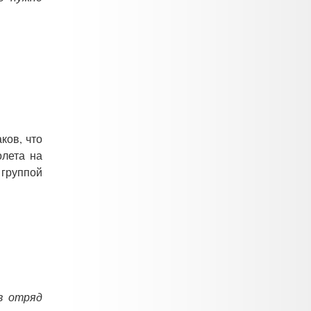
ков, что
олета на
 группой
 в отряд