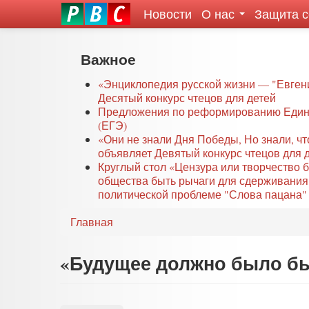
Новости
О нас
Защита 
eddit
ove
oroscope
Перейти
Важное
or
к
oday
основному
«Энциклопедия русской жизни — "Евген
rintable
Десятый конкурс чтецов для детей
содержанию
Предложения по реформированию Едино
ictures
(ЕГЭ)
«Они не знали Дня Победы, Но знали, ч
объявляет Девятый конкурс чтецов для 
Круглый стол «Цензура или творчество 
общества быть рычаги для сдерживания
политической проблеме "Слова пацана" 
Главная
«Будущее должно было бы