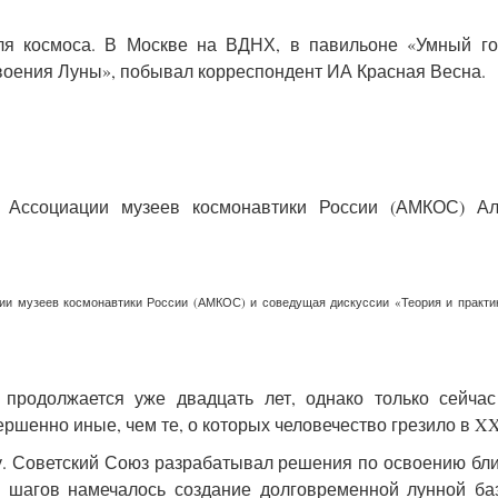
еля космоса. В Москве на ВДНХ, в павильоне «Умный г
своения Луны», побывал корреспондент ИА Красная Весна.
р Ассоциации музеев космонавтики России (АМКОС) Ал
ии музеев космонавтики России (АМКОС) и соведущая дискуссии «Теория и практи
продолжается уже двадцать лет, однако только сейчас
ршенно иные, чем те, о которых человечество грезило в XX
му. Советский Союз разрабатывал решения по освоению б
 шагов намечалось создание долговременной лунной ба