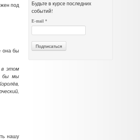
Будьте в курсе последних
ожен под
событий!
E-mail
*
Подписаться
е она бы
 в этом
и бы мы
Королёв,
рческий,
ать нашу