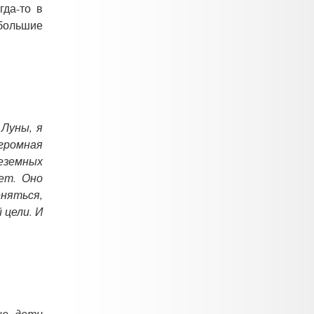
гда-то в
 большие
Луны, я
громная
неземных
ет. Оно
еняться,
 цели. И
не, дети