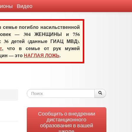
гионы
Видео
 в семье погибло насильственной
еловек — 304 ЖЕНЩИНЫ и 756
х 36 детей (данные ГИАЦ МВД).
т
, что в семье от рук мужей
нщин — это
НАГЛАЯ ЛОЖЬ
.
Форма
Поиск
Поиск
поиска
Сообщить о внедрении
дистанционного
образования в вашей
школе