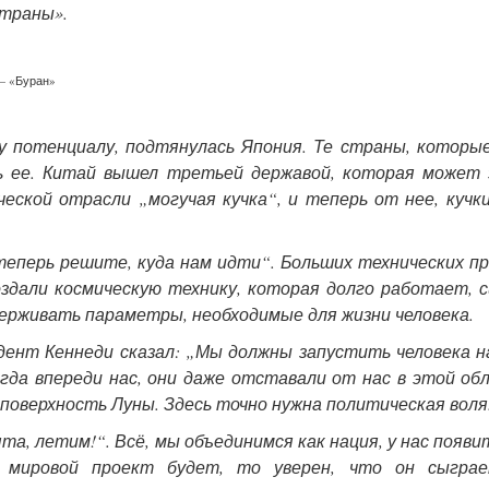
страны».
— «Буран»
у потенциалу, подтянулась Япония. Те страны, которы
ть ее. Китай вышел третьей державой, которая может 
ческой отрасли „могучая кучка“, и теперь от нее, кучк
теперь решите, куда нам идти“. Больших технических п
создали космическую технику, которая долго работает,
ерживать параметры, необходимые для жизни человека.
идент Кеннеди сказал: „Мы должны запустить человека н
гда впереди нас, они даже отставали от нас в этой об
 поверхность Луны. Здесь точно нужна политическая воля
та, летим!“. Всё, мы объединимся как нация, у нас появи
о мировой проект будет, то уверен, что он сыгра