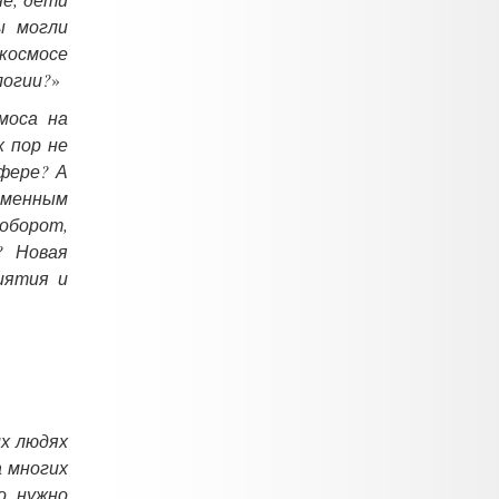
ы могли
космосе
логии?
»
моса на
х пор не
сфере? А
еменным
оборот,
? Новая
иятия и
их людях
 многих
о нужно