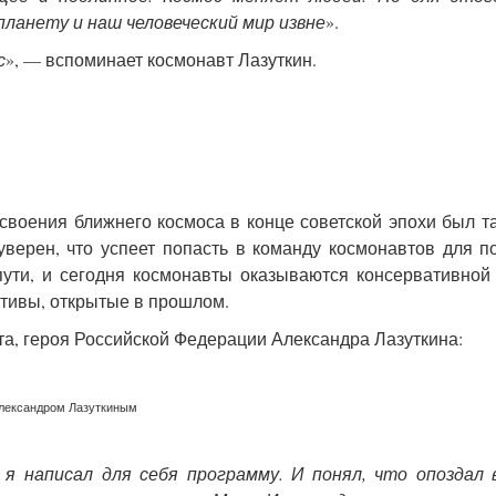
ланету и наш человеческий мир извне
».
с
», — вспоминает космонавт Лазуткин.
своения ближнего космоса в конце советской эпохи был та
верен, что успеет попасть в команду космонавтов для п
пути, и сегодня космонавты оказываются консервативной
тивы, открытые в прошлом.
а, героя Российской Федерации Александра Лазуткина:
Александром Лазуткиным
 я написал для себя программу. И понял, что опоздал