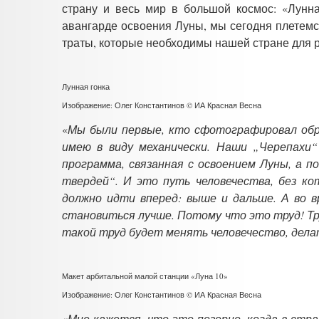
страну и весь мир в большой космос: «Лунна
авангарде освоения Луны, мы сегодня плетемся
траты, которые необходимы нашей стране для 
Лунная гонка
Изображение: Олег Константинов © ИА Красная Весна
«
Мы были первые, кто сфотографировал обр
имею в виду механически. Наши „Черепахи“
программа, связанная с освоением Луны, а 
твердей“. И это путь человечества, без к
должно идти вперед: выше и дальше. А во в
становиться лучше. Потому что это труд! Тр
такой труд будет менять человечество, дела
Макет арбитальной малой станции «Луна 10»
Изображение: Олег Константинов © ИА Красная Весна
«
Мне кажется, что это позорно, когда в стра