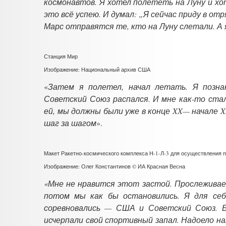
космонавтов. Я хотел полететь на Луну и хо
это всё успею. И думал: „Я сейчас приду в отр
Марс отправятся те, кто на Луну слетали. А 
Станция Мир
Изображение: Национальный архив США
«
Затем я полетел, начал летать. Я позна
Советский Союз распался. И мне как-то ста
ей, мы должны были уже в конце XX— начале X
шаг за шагом
».
Макет Ракетно-космического комплекса Н-1-Л-3 для осуществления п
Изображение: Олег Константинов © ИА Красная Весна
«Мне не нравится этот застой. Прослежива
потом мы как бы остановились. Я для себ
соревновались — США и Советский Союз. Б
исчерпали свой спортивный запал. Надоело на