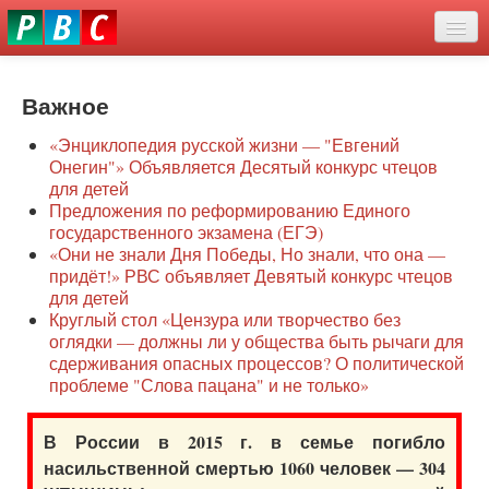
Перейти
eddit
к
ove
основному
Новости
oroscope
содержанию
or
Важное
О нас
oday
«Энциклопедия русской жизни — "Евгений
rintable
Защита семей
Онегин"» Объявляется Десятый конкурс чтецов
ictures
для детей
Образование
Предложения по реформированию Единого
государственного экзамена (ЕГЭ)
Наше сопротивление
«Они не знали Дня Победы, Но знали, что она —
придёт!» РВС объявляет Девятый конкурс чтецов
Регионы
для детей
Круглый стол «Цензура или творчество без
оглядки — должны ли у общества быть рычаги для
Видео
сдерживания опасных процессов? О политической
проблеме "Слова пацана" и не только»
В России в 2015 г. в семье погибло
насильственной смертью 1060 человек — 304