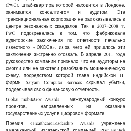
(PwC), штаб-квартира которой находится в Лондоне,
занимается консалтингом и аудитом. Эта
транснациональная корпорация не раз оказывалась в
центре резонансных скандалов. Так, в 2007–2008 гг.
PwC подозревалась в том, что фабриковала
аудиторские заключения по отчетности печально
известного «ЮКОСа», из-за чего ей пришлось эти
заключения экстренно отозвать. В апреле 2011 года
руководство компании признало, что ее аудиторы не
смогли или не захотели разоблачить мошенническую
схему, посредством которой глава индийской IT-
фирмы Satyam Computer Services скрывал убытки,
подделывая свою финансовую отчетность.
Global mobileGov Awards — международный конкурс
проектов, направленных на оказание
государственных услуг в цифровом формате.
Премия eHealthcareLeadership Awards учреждена
американской издательской компанией Plain-English