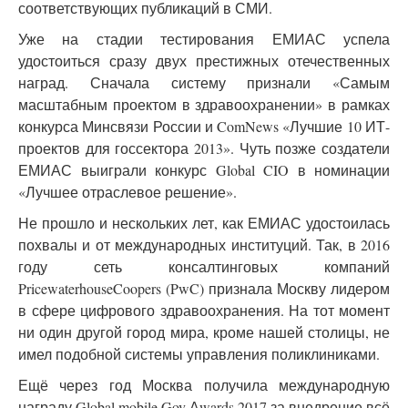
соответствующих публикаций в СМИ.
Уже на стадии тестирования ЕМИАС успела
удостоиться сразу двух престижных отечественных
наград. Сначала систему признали «Самым
масштабным проектом в здравоохранении» в рамках
конкурса Минсвязи России и ComNews «Лучшие 10 ИТ-
проектов для госсектора 2013». Чуть позже создатели
ЕМИАС выиграли конкурс Global CIO в номинации
«Лучшее отраслевое решение».
Не прошло и нескольких лет, как ЕМИАС удостоилась
похвалы и от международных институций. Так, в 2016
году сеть консалтинговых компаний
PricewaterhouseCoopers (PwC) признала Москву лидером
в сфере цифрового здравоохранения. На тот момент
ни один другой город мира, кроме нашей столицы, не
имел подобной системы управления поликлиниками.
Ещё через год Москва получила международную
награду Global mobile Gov Аwards 2017 за внедрение всё