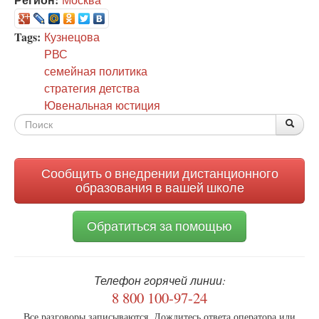
Tags:
Кузнецова
РВС
семейная политика
стратегия детства
Ювенальная юстиция
Форма
По
Поис
поиска
Сообщить о внедрении дистанционного
образования в вашей школе
Обратиться за помощью
Телефон горячей линии:
8 800 100-97-24
Все разговоры записываются. Дождитесь ответа оператора или