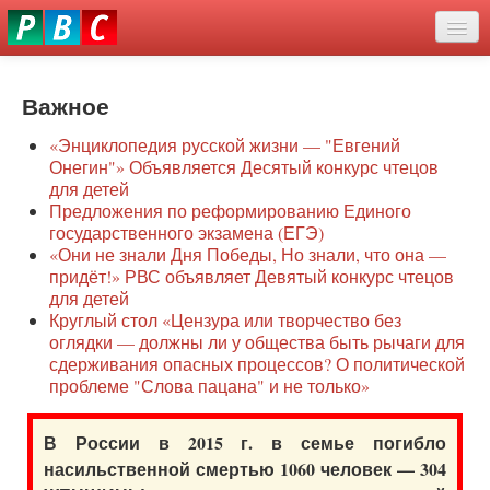
Перейти
eddit
к
ove
основному
Новости
oroscope
содержанию
or
Важное
О нас
oday
«Энциклопедия русской жизни — "Евгений
rintable
Защита семей
Онегин"» Объявляется Десятый конкурс чтецов
ictures
для детей
Образование
Предложения по реформированию Единого
государственного экзамена (ЕГЭ)
Наше сопротивление
«Они не знали Дня Победы, Но знали, что она —
придёт!» РВС объявляет Девятый конкурс чтецов
Регионы
для детей
Круглый стол «Цензура или творчество без
оглядки — должны ли у общества быть рычаги для
Видео
сдерживания опасных процессов? О политической
проблеме "Слова пацана" и не только»
В России в 2015 г. в семье погибло
насильственной смертью 1060 человек — 304