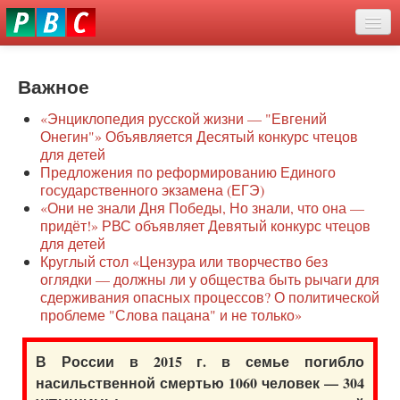
Перейти
eddit
к
ove
основному
Новости
oroscope
содержанию
or
Важное
О нас
oday
«Энциклопедия русской жизни — "Евгений
rintable
Защита семей
Онегин"» Объявляется Десятый конкурс чтецов
ictures
для детей
Образование
Предложения по реформированию Единого
государственного экзамена (ЕГЭ)
Наше сопротивление
«Они не знали Дня Победы, Но знали, что она —
придёт!» РВС объявляет Девятый конкурс чтецов
Регионы
для детей
Круглый стол «Цензура или творчество без
оглядки — должны ли у общества быть рычаги для
Видео
сдерживания опасных процессов? О политической
проблеме "Слова пацана" и не только»
В России в 2015 г. в семье погибло
насильственной смертью 1060 человек — 304