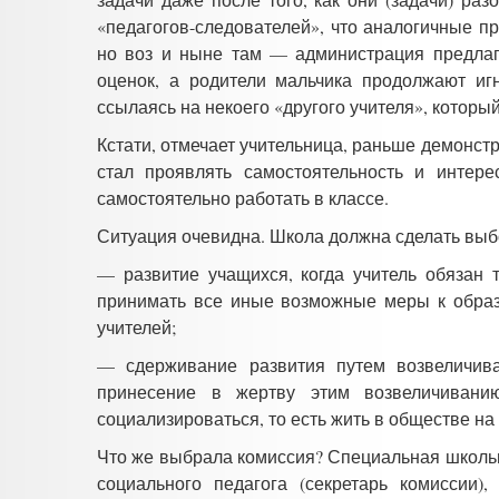
«педагогов-следователей», что аналогичные п
но воз и ныне там
—
администрация предлага
оценок, а родители мальчика продолжают иг
ссылаясь на некоего «другого учителя», который
Кстати, отмечает учительница, раньше демонст
стал проявлять самостоятельность и интере
самостоятельно работать в классе.
Ситуация очевидна. Школа должна сделать вы
—
развитие учащихся, когда учитель обязан 
принимать все иные возможные меры к образо
учителей;
—
сдерживание развития путем возвеличива
принесение в жертву этим возвеличивани
социализироваться, то есть жить в обществе на
Что же выбрала комиссия? Специальная школьн
социального педагога (секретарь комиссии)