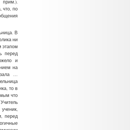
прим.).
 что, по
ообщения
ьница. В
олика ни
м этапом
ть перед
яжело и
ением на
азала …
тельница
ка, то в
амым что
 Учитель
 ученик,
, перед
логичные
комиссии