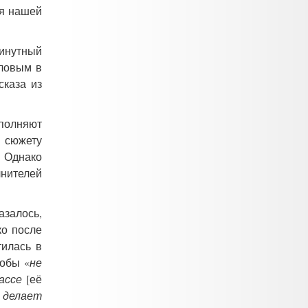
ля нашей
минутный
рловым в
сказа из
сполняют
о сюжету
. Однако
лнителей
азалось,
ко после
тилась в
кобы «
не
ассе
[её
 делает