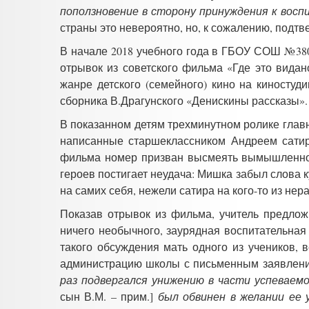
поползновение в сторону принуждения к восп
страны это невероятно, но, к сожалению, подт
В начале 2018 учебного года в ГБОУ СОШ №380
отрывок из советского фильма «Где это видан
жанре детского (семейного) кино на киностуд
сборника В.Драгунского «Денискины рассказы».
В показанном детям трехминутном ролике гла
написанные старшеклассником Андреем сатир
фильма номер призван высмеять вымышленного
героев постигает неудача: Мишка забыл слова 
на самих себя, нежели сатира на кого-то из не
Показав отрывок из фильма, учитель предложи
ничего необычного, заурядная воспитательная
такого обсуждения мать одного из учеников, 
администрацию школы с письменным заявление
раз подвергался унижению в части успеваем
сын В.М. – прим.]
был обвинен в желании ее 