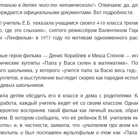
итанию в детях чего-то человеческого!
» Отвечаем: да, д
верждается официальными документами. Вот подробности.
 учитель Е.Б. показала учащимся своего 4-го класса трех
о, где это слыхано», снятого режиссёром Валентином Го
ии «Ленфильм» в 1973 году по мотивам одноименного рас
вные герои фильма — Денис Кораблев и Миша Слонов — и
ические куплеты «Папа у Васи силен в математике». П
 школьника, у которого «учится папа за Васю весь год»
куплетов, и выступление выглядит скорее как пародия испо
радивых школьников.
ла детям обсудить его в классе и дома с родителями. К
 работа, каждый учитель ведет её со своим классом. Одна
вероятно восприняв такой фильм как личный вызов, обра
м. В котором сообщила, что её ребенок В.М. учителем я
ости
» и, в частности, заявила, что «
учителем при всем кл
уволить и был поставлен мультфильм о том как «Папа