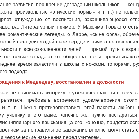
ание развития, поощрение деградации школьников
—
конк
она произвольные «этические нормы» и т. п.) не только
щряет отчуждение от воспитания, заканчивающееся отп
общества. Литературный пример. У Максима Горького есть
ве романтические легенды: о Ларре, «сыне орла», обреч
оторый сжег для людей свое сердце и ничего не попросил
льности и вседозволенности детей
—
прямой путь к взра
е не только отпадают от общества, но и пропитываютс
следнее время зачастили в школы с ножами, топорами, р
ого подхода.
ращения к Медведеву, восстановлен в должности
учае не принимать риторику «сутяжничества», ни в коем с
рызаться, требовать встречного удовлетворения своих
 и т. п. Нужно противопоставить этой пакости любовь 
му ученику и его маме, конечно же, нужно постараться
сциплинарного взыскания (а его, конечно, придется осп
ворением за неправильное замечание вполне могут стать 
и человеческие извинения перед учителем.