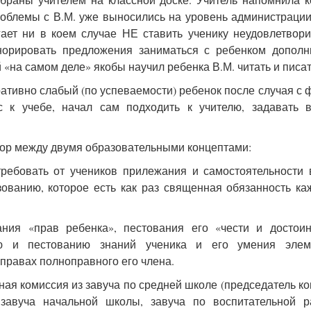
роблемы с В.М. уже выносились на уровень администраци
ет ни в коем случае НЕ ставить ученику неудовлетвор
норировать предложения заниматься с ребенком дополн
 «на самом деле» якобы научил ребенка В.М. читать и писат
ративно слабый (по успеваемости) ребенок после случая с
с к учебе, начал сам подходить к учителю, задавать 
бор между двумя образовательными концептами:
требовать от учеников прилежания и самостоятельности 
ванию, которое есть как раз священная обязанность ка
ния «прав ребенка», пестования его «чести и достоин
ю и пестованию знаний ученика и его умения элем
 правах полноправного его члена.
ая комиссия из завуча по средней школе (председатель ко
, завуча начальной школы, завуча по воспитательной 