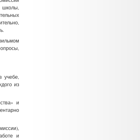
и школы,
ительных
ительно,
ь.
 фильмом
вопросы,
в учебе,
ждого из
ства» и
ентарно
миссии),
работе и