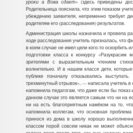
уроки а Вова сдает»
(здесь приведены дос
Родительница пояснила, что этим показом учите
убеждению заявителя, непременно требует д
родителям его (расследования) результатов.
Администрация школы назначила и провела ра
ходе расследования учитель призналась, что фи
в коем случае не имел цели кого-то оскорбить 
подготовки класса к конкурсу «Разукрасим 
зрителями с выразительным чтением стихо
волнительно. И в нашем классе дети, которы
публике поначалу отказывались выступать
трехминутный отрывок»,
—
написала учитель в
напомнила педагогам, что даже если бы показ 
данном случае это является самым что ни на е
ни на есть благоприятным намёком на то, чт
напомнила коллегам, что основная проблема 
принося из дома в школу хорошо выполненны
классом порой совсем никак не может объясн
задачи даже после того, как они (задачи) ра