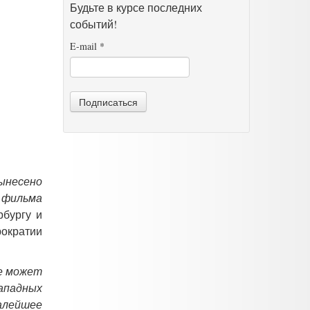
Будьте в курсе последних
событий!
E-mail
*
Подписаться
ынесено
о фильма
рбургу и
рократии
е может
ападных
алейшее