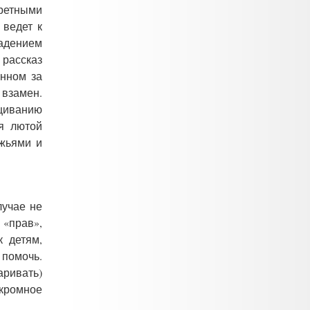
ретными
 ведет к
адением
 рассказ
ённом за
 взамен.
щиванию
я лютой
ужьями и
лучае не
 «прав»,
к детям,
 помочь.
аривать)
скромное