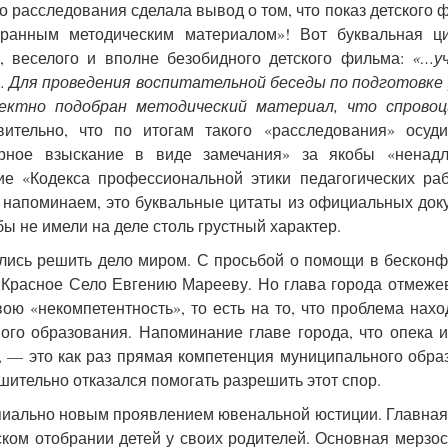
о расследования сделала вывод о том, что показ детского 
бранным методическим материалом»! Вот буквальная ци
, веселого и вполне безобидного детского фильма:
«…у
… Для проведения воспитательной беседы по подготовке
ектно подобран методический материал, что спровоц
вительно, что по итогам такого «расследования» осуди
арное взыскание в виде замечания» за якобы «ненад
ие «Кодекса профессиональной этики педагогических ра
напоминаем, это буквальные цитаты из официальных док
ы не имели на деле столь грустный характер.
ались решить дело миром. С просьбой о помощи в бескон
Красное Село Евгению Марееву. Но глава города отмеже
вою «некомпетентность», то есть на то, что проблема нахо
ого образования. Напоминание главе города, что опека 
,
—
это как раз прямая компетенция муниципального обра
шительно отказался помогать разрешить этот спор.
ипиально новым проявлением ювенальной юстиции. Главная
ском отобрании детей у своих родителей. Основная мерзос