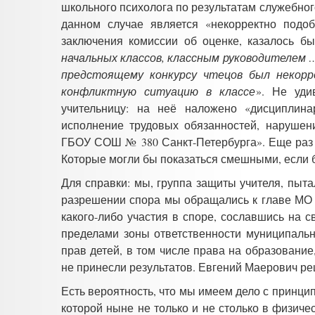
школьного психолога по результатам служебног
данном случае является «некорректно подо
заключения комиссии об оценке, казалось бы
начальных классов, классным руководителем 
предстоящему конкурсу чтецов был некорр
конфликтную ситуацию в классе
». Не уди
учительницу: на неё наложено «дисциплин
исполнение трудовых обязанностей, нарушен
ГБОУ СОШ № 380 Санкт-Петербурга». Еще раз 
Которые могли бы показаться смешными, если б
Для справки: мы, группа защиты учителя, пыт
разрешении спора мы обращались к главе МО 
какого-либо участия в споре, сославшись на с
пределами зоны ответственности муниципальн
прав детей, в том числе права на образование
не принесли результатов. Евгений Маерович ре
Есть вероятность, что мы имеем дело с принц
которой ныне не только и не столько в физиче