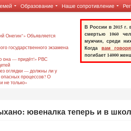
семей
Образование
Наше сопротивление
Ре
В России в 2015 г.
смертью 1060 ч
ий Онегин"» Объявляется
мужчин, среди ни
го государственного экзамена
Когда
вам говоря
погибает 14000 же
то она — придёт!» РВС
детей
без оглядки — должны ли у
 опасных процессов? О
и не только»
лыхано: ювеналка теперь и в шко