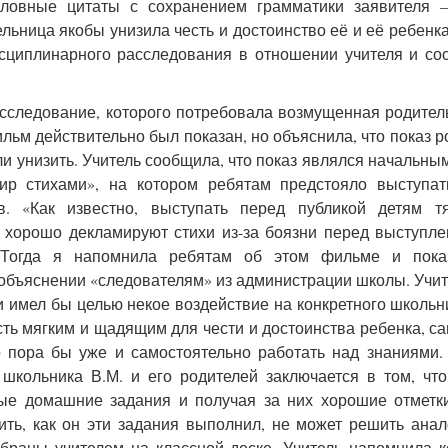
ловные цитаты с сохранением грамматики заявителя – 
льница якобы унизила честь и достоинство её и её ребенка,
исциплинарного расследования в отношении учителя и с
сследование, которого потребовала возмущенная родител
льм действительно был показан, но объяснила, что показ р
или унизить. Учитель сообщила, что показ являлся начальны
мир стихами», на котором ребятам предстояло выступа
в. «Как известно, выступать перед публикой детям т
е хорошо декламируют стихи из-за боязни перед выступл
. Тогда я напомнила ребятам об этом фильме и пок
 объяснении «следователям» из администрации школы. Учи
и имел бы целью некое воздействие на конкретного школьни
сть мягким и щадящим для чести и достоинства ребенка, с
о пора бы уже и самостоятельно работать над знаниями.
школьника В.М. и его родителей заключается в том, что
е домашние задания и получая за них хорошие отметки
ить, как он эти задания выполнил, не может решить ана
зобраны учителем на классной доске. Учитель напомнила 