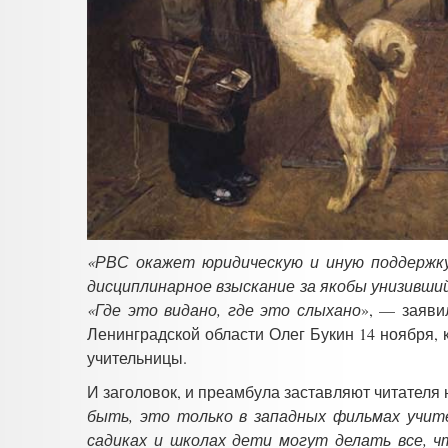
«РВС окажет юридическую и иную поддержку
дисциплинарное взыскание за якобы унизивший
«Где это видано, где это слыхано
»,
—
заявил
Ленинградской области Олег Букин 14 ноября
учительницы.
И заголовок, и преамбула заставляют читателя 
быть, это только в западных фильмах учит
садиках и школах дети могут делать все, ч