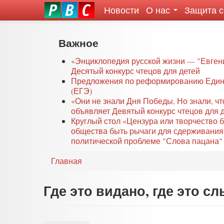
Новости
О нас
Защита 
eddit
ove
oroscope
Перейти
Важное
or
к
oday
основному
«Энциклопедия русской жизни — "Евген
rintable
Десятый конкурс чтецов для детей
содержанию
Предложения по реформированию Едино
ictures
(ЕГЭ)
«Они не знали Дня Победы, Но знали, ч
объявляет Девятый конкурс чтецов для 
Круглый стол «Цензура или творчество 
общества быть рычаги для сдерживания
политической проблеме "Слова пацана" 
Главная
Где это видано, где это с