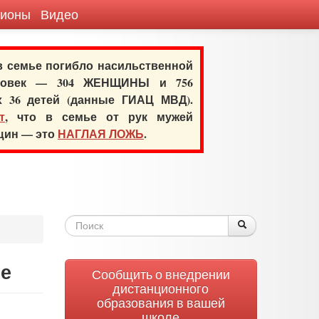
гионы
Видео
 в семье погибло насильственной
еловек — 304 ЖЕНЩИНЫ и 756
х 36 детей (данные ГИАЦ МВД).
т
, что в семье от рук мужей
нщин — это
НАГЛАЯ ЛОЖЬ
.
Форма
Поиск
Поиск
поиска
ле
Сообщить о внедрении
дистанционного
образования в вашей
школе