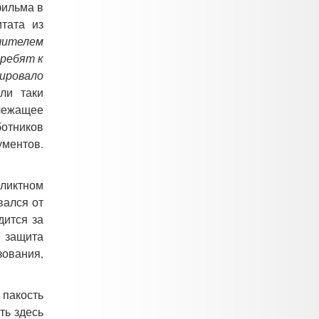
фильма в
тата из
чителем
 ребят к
ировало
ли таки
лежащее
ботников
ументов.
фликтном
вался от
дится за
и защита
зования,
 пакость
ть здесь