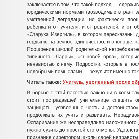
заключается в том, что такой подход
—
сдержив
юридическими нормами (возводимые в ранг зак
умственной деградации, но фактически поо
ребенка и от учителя, и от родителей, и от 
«Старуха Изергиль», в котором пересказаны д
гордыню на вечное одиночество, и о юноше, к
Поощрение школой родительской нетребовате
типичного «Ларры», «сыновей орла», которы
ненавистью к нему. Подростки, которые в по
недобрыми помыслами
—
результат именно так
Читать также:
Учитель, уволенный после об
В борьбе с этой пакостью важно ни в коем сл
стоит пострадавшей учительнице спешить ог
защищать «уязвленные честь и достоинство»
продолжать их учить и развивать. Нерадиво
Оспаривание же несправедливо наложенного ди
нужно сузить до простой его отмены. Удовлет
признание директором школы своей неправоты 