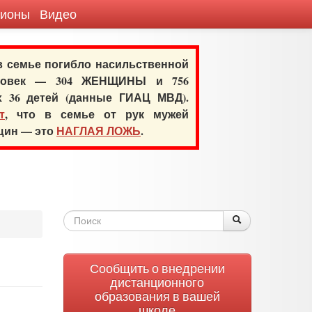
гионы
Видео
 в семье погибло насильственной
еловек — 304 ЖЕНЩИНЫ и 756
х 36 детей (данные ГИАЦ МВД).
т
, что в семье от рук мужей
нщин — это
НАГЛАЯ ЛОЖЬ
.
Форма
Поиск
Поиск
поиска
Сообщить о внедрении
дистанционного
образования в вашей
школе