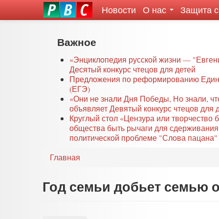
Новости
О нас
Защита 
eddit
ove
oroscope
Перейти
Важное
or
к
oday
основному
«Энциклопедия русской жизни — "Евген
rintable
Десятый конкурс чтецов для детей
содержанию
Предложения по реформированию Едино
ictures
(ЕГЭ)
«Они не знали Дня Победы, Но знали, ч
объявляет Девятый конкурс чтецов для 
Круглый стол «Цензура или творчество 
общества быть рычаги для сдерживания
политической проблеме "Слова пацана" 
Главная
Год семьи добьет семью 