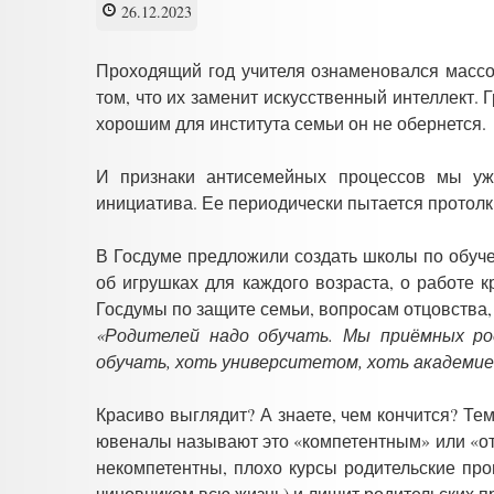
26.12.2023
Проходящий год учителя ознаменовался масс
том, что их заменит искусственный интеллект.
хорошим для института семьи он не обернется.
И признаки антисемейных процессов мы уж
инициатива. Ее периодически пытается протолкн
В Госдуме предложили создать школы по обуч
об игрушках для каждого возраста, о работе 
Госдумы по защите семьи, вопросам отцовства,
«Родителей надо обучать. Мы приёмных ро
обучать, хоть университетом, хоть академи
Красиво выглядит? А знаете, чем кончится? Те
ювеналы называют это «компетентным» или «от
некомпетентны, плохо курсы родительские про
чиновником всю жизнь) и лишит родительских п