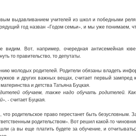
овым выдавливанием учителей из школ и победными рел
 Грядущий год назван «Годом семьи», и мы уже понимаем, ч
е видим. Вот, например, очередная антисемейная юве
уть то правительство, то депутаты.
ению молодых родителей. Родители обязаны владеть инф
кружков и других важных вещах, считает первый зампред 
 материнства и детства Татьяна Буцкая.
дителей обучаем, также надо обучать родителей. Как
ей
», - считает Буцкая
.
м, что родительское право перестанет быть безусловным. 
ветственным родительством». Вот решил какой-то чиновник
шли (а вы еще платить будете за обучение, и отчитывать
рав.