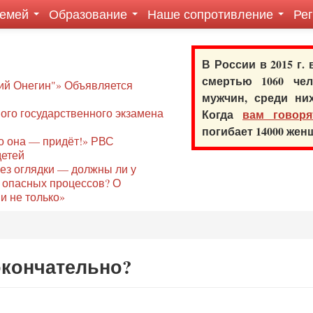
семей
Образование
Наше сопротивление
Ре
В России в 2015 г.
смертью 1060 ч
ий Онегин"» Объявляется
мужчин, среди ни
го государственного экзамена
Когда
вам говоря
погибает 14000 же
то она — придёт!» РВС
детей
без оглядки — должны ли у
 опасных процессов? О
и не только»
окончательно?