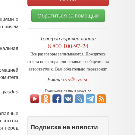
Обратиться за помощью
яциями о
то ничем
Телефон горячей линии:
8 800 100-97-24
нальная
Все разговоры записываются. Дождитесь
ответа оператора или оставьте сообщение на
ормацией
автоответчик. Вам обязательно перезвонят.
комитета
rvs@rvs.su
E-mail:
Подпишись на нас в соцсетях
 угодно
Западные
, что вы
Подписка на новости
ся перед