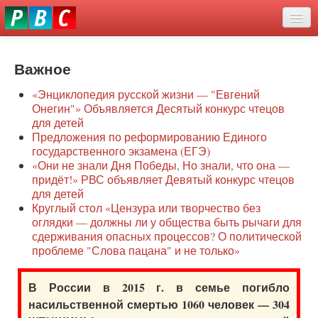
Перейти
eddit
к
ove
основному
Новости
oroscope
содержанию
or
Важное
О нас
oday
«Энциклопедия русской жизни — "Евгений
rintable
Защита семей
Онегин"» Объявляется Десятый конкурс чтецов
ictures
для детей
Образование
Предложения по реформированию Единого
государственного экзамена (ЕГЭ)
Наше сопротивление
«Они не знали Дня Победы, Но знали, что она —
придёт!» РВС объявляет Девятый конкурс чтецов
Регионы
для детей
Круглый стол «Цензура или творчество без
оглядки — должны ли у общества быть рычаги для
Видео
сдерживания опасных процессов? О политической
проблеме "Слова пацана" и не только»
В России в 2015 г. в семье погибло
насильственной смертью 1060 человек — 304