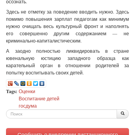
осознать.
Здесь не отметку за поведение вводить нужно. Здесь
помимо повышения зарплат педагогам как минимум
нужно очищать весь культурный фронт и наполнять
его совершенно другим содержанием — не
криминально-капиталистическим.
А заодно полностью ликвидировать в стране
ювенальную юстицию западного образца как
карательный орган в отношении родителей за
попытку воспитывать своих детей.
Tags:
Оценки
Воспитание детей
госдума
Форма
По
Поис
поиска
Сообщить о внедрении дистанционного