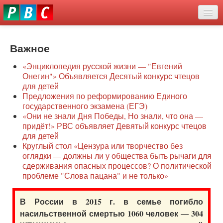
Перейти
eddit
к
ove
основному
Новости
oroscope
содержанию
or
Важное
О нас
oday
«Энциклопедия русской жизни — "Евгений
rintable
Защита семей
Онегин"» Объявляется Десятый конкурс чтецов
ictures
для детей
Образование
Предложения по реформированию Единого
государственного экзамена (ЕГЭ)
Наше сопротивление
«Они не знали Дня Победы, Но знали, что она —
придёт!» РВС объявляет Девятый конкурс чтецов
Регионы
для детей
Круглый стол «Цензура или творчество без
оглядки — должны ли у общества быть рычаги для
Видео
сдерживания опасных процессов? О политической
проблеме "Слова пацана" и не только»
В России в 2015 г. в семье погибло
насильственной смертью 1060 человек — 304