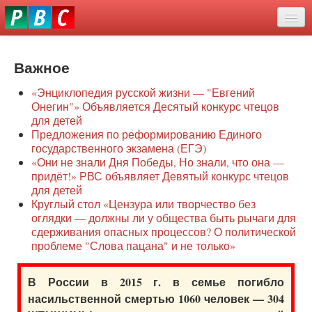
Перейти
eddit
к
ove
основному
Новости
oroscope
содержанию
or
Важное
О нас
oday
«Энциклопедия русской жизни — "Евгений
rintable
Защита семей
Онегин"» Объявляется Десятый конкурс чтецов
ictures
для детей
Образование
Предложения по реформированию Единого
государственного экзамена (ЕГЭ)
Наше сопротивление
«Они не знали Дня Победы, Но знали, что она —
придёт!» РВС объявляет Девятый конкурс чтецов
Регионы
для детей
Круглый стол «Цензура или творчество без
оглядки — должны ли у общества быть рычаги для
Видео
сдерживания опасных процессов? О политической
проблеме "Слова пацана" и не только»
В России в 2015 г. в семье погибло
насильственной смертью 1060 человек — 304