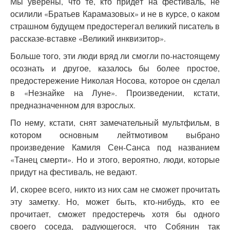
Мы уверены, что те, кто придёт на фестиваль, не
осилили «Братьев Карамазовых» и не в курсе, о каком
страшном будущем предостерегал великий писатель в
рассказе-вставке «Великий инквизитор».
Больше того, эти люди вряд ли смогли по-настоящему
осознать и другое, казалось бы более простое,
предостережение Николая Носова, которое он сделал
в «Незнайке на Луне». Произведении, кстати,
предназначенном для взрослых.
По нему, кстати, снят замечательный мультфильм, в
котором основным лейтмотивом выбрано
произведение Камиля Сен-Санса под названием
«Танец смерти». Но и этого, вероятно, люди, которые
придут на фестиваль, не ведают.
И, скорее всего, никто из них сам не сможет прочитать
эту заметку. Но, может быть, кто-нибудь, кто ее
прочитает, сможет предостеречь хотя бы одного
своего соседа, радующегося, что Собянин так