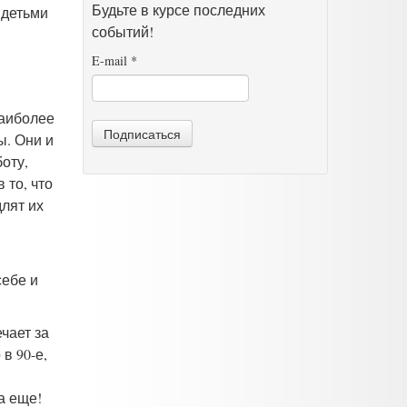
Будьте в курсе последних
 детьми
событий!
E-mail
*
наиболее
Подписаться
ы. Они и
оту,
 то, что
лят их
себе и
чает за
в 90-е,
а еще!