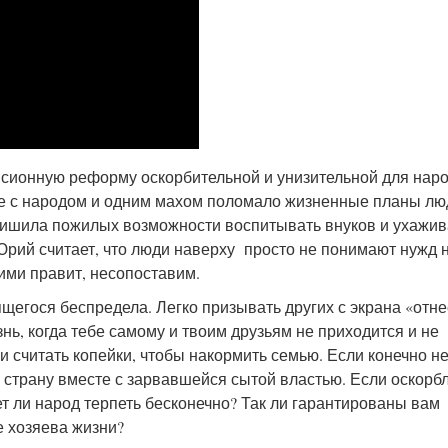
нсионную реформу оскорбительной и унизительной для наро
е с народом и одним махом поломало жизненные планы лю
ишила пожилых возможности воспитывать внуков и ухажив
рий считает, что люди наверху просто не понимают нужд 
 ими правит, несопоставим.
щегося беспредела. Легко призывать других с экрана «отне
нь, когда тебе самому и твоим друзьям не приходится и не
 и считать копейки, чтобы накормить семью. Если конечно н
л страну вместе с зарвавшейся сытой властью. Если оскорб
ет ли народ терпеть бесконечно? Так ли гарантированы вам
е хозяева жизни?