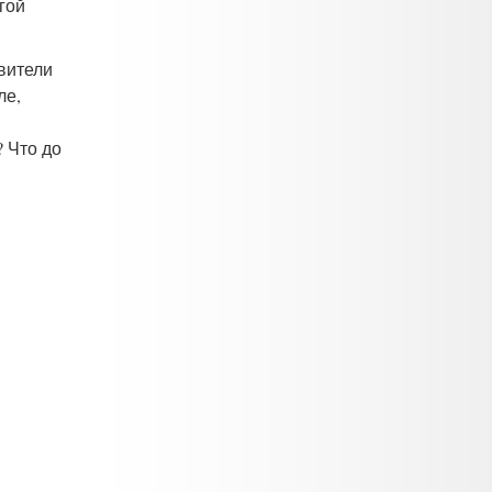
гой
вители
ле,
 Что до