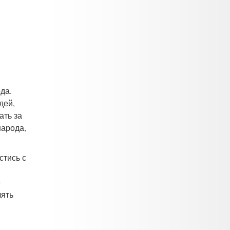
да.
дей,
ать за
народа,
стись с
е
лять