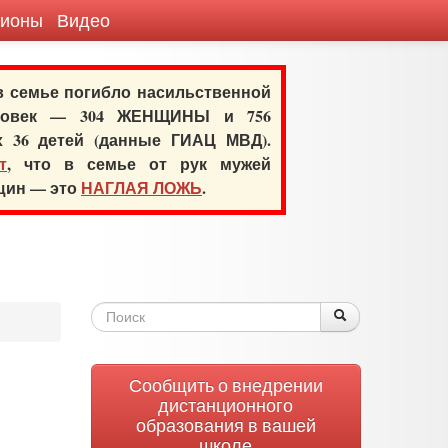
гионы
Видео
 в семье погибло насильственной
еловек — 304 ЖЕНЩИНЫ и 756
х 36 детей (данные ГИАЦ МВД).
т
, что в семье от рук мужей
нщин — это
НАГЛАЯ ЛОЖЬ
.
Форма
Поиск
Поиск
поиска
Сообщить о внедрении
дистанционного
образования в вашей
школе