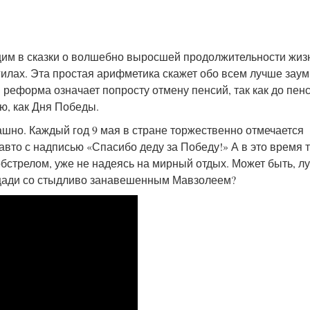
щим в сказки о волшебно выросшей продолжительности жиз
илах. Эта простая арифметика скажет обо всем лучше зау
 реформа означает попросту отмену пенсий, так как до пен
ю, как Дня Победы.
шно. Каждый год 9 мая в стране торжественно отмечается
вто с надписью «Спасибо деду за Победу!» А в это время 
обстрелом, уже не надеясь на мирный отдых. Может быть, л
лощади со стыдливо занавешенным Мавзолеем?