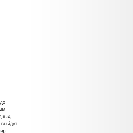
 до
ным
дных,
, выйдут
мир