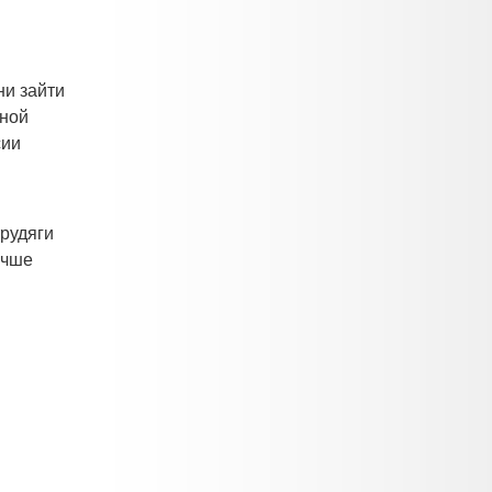
ни зайти
мной
сии
трудяги
учше