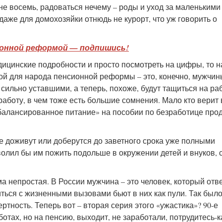
 не восемь, радоваться нечему – роды и уход за маленькими
даже для домохозяйки отнюдь не курорт, что уж говорить о
сионной реформой — подпишись!
едицинские подробности и просто посмотреть на цифры, то 
ой для народа пенсионной реформы – это, конечно, мужчин
 сильно уставшими, а теперь, похоже, будут тащиться на раб
работу, в чем тоже есть большие сомнения. Мало кто верит в
балансированное питание» на пособии по безработице прод
не доживут или доберутся до заветного срока уже полными
волил бы им пожить подольше в окружении детей и внуков, 
а непростая. В России мужчина – это человек, который отве
ься с жизненными вызовами бьют в них как пули. Так было 
ртность. Теперь вот – вторая серия этого «ужастика»? 90-е
тах, но на пенсию, выходит, не заработали, потрудитесь-к