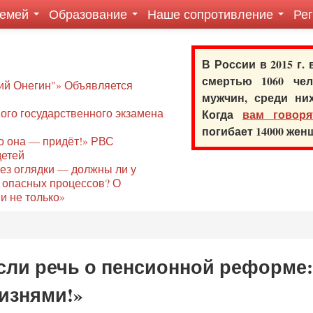
семей
Образование
Наше сопротивление
Ре
В России в 2015 г.
смертью 1060 ч
ий Онегин"» Объявляется
мужчин, среди ни
го государственного экзамена
Когда
вам говоря
погибает 14000 же
то она — придёт!» РВС
детей
без оглядки — должны ли у
 опасных процессов? О
и не только»
сли речь о пенсионной реформе:
изнями!»