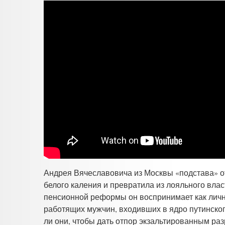
Андрея Вячеславовича
из Москвы «подстава» о
белого каления и превратила из лояльного вла
пенсионной реформы он воспринимает как лично
работящих мужчин, входивших в ядро путинског
ли они, чтобы дать отпор экзальтированным ра