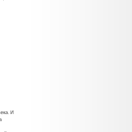
ека. И
а