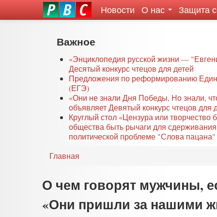
Новости
О нас
Защита 
eddit
ove
oroscope
Перейти
Важное
or
к
oday
основному
«Энциклопедия русской жизни — "Евген
rintable
Десятый конкурс чтецов для детей
содержанию
Предложения по реформированию Едино
ictures
(ЕГЭ)
«Они не знали Дня Победы, Но знали, ч
объявляет Девятый конкурс чтецов для 
Круглый стол «Цензура или творчество 
общества быть рычаги для сдерживания
политической проблеме "Слова пацана" 
Главная
О чем говорят мужчины, е
«Они пришли за нашими ж