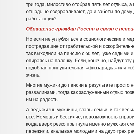
три года, милостиво отобрав пять лет отдыха, а
отнюдь не оздоравливают, да и заботы по дому 
работающих?
Обращение граждан России в связи с пен
Но если не углубляться в социологические и м
пострадавшие от грабительской и оскорбительн
так выходили на пенсию с 60 лет, уже седыми и
опираясь на палочку. Если, конечно, найдут эту 
подобная принудительная «физзарядка» или «с
жизнь.
Многие мужики до пенсии в результате просто 
развалинами, тогда как заслуженный отдых поз
им на радость.
А ведь жизнь мужчины, главы семьи, и так весьм
все. Немощь и бессилие, невозможность справит
когда вверх резко прыгнула именно мужская сме
пережили, вкалывая молодыми на двух-трех рабо