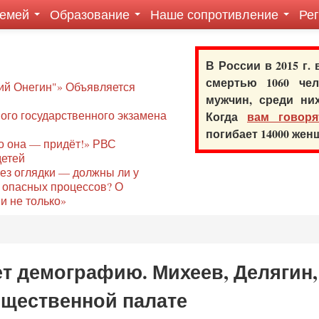
семей
Образование
Наше сопротивление
Ре
В России в 2015 г.
смертью 1060 ч
ий Онегин"» Объявляется
мужчин, среди ни
го государственного экзамена
Когда
вам говоря
погибает 14000 же
то она — придёт!» РВС
детей
без оглядки — должны ли у
 опасных процессов? О
и не только»
т демографию. Михеев, Делягин,
бщественной палате