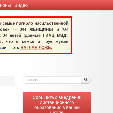
гионы
Видео
 в семье погибло насильственной
еловек — 304 ЖЕНЩИНЫ и 756
х 36 детей (данные ГИАЦ МВД).
т
, что в семье от рук мужей
нщин — это
НАГЛАЯ ЛОЖЬ
.
Форма
Поиск
Поиск
поиска
Сообщить о внедрении
дистанционного
образования в вашей
школе