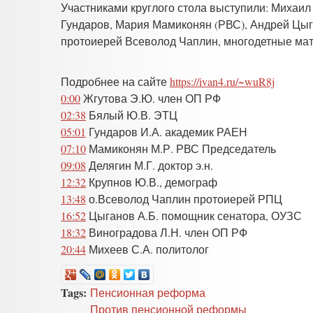
Участниками круглого стола выступили: Михаил
Гундаров, Мария Мамиконян (РВС), Андрей Цыг
протоиерей Всеволод Чаплин, многодетные ма
Подробнее на сайте
https://ivan4.ru/~wuR8j
0:00
Жгутова Э.Ю. член ОП РФ
02:38
Бялый Ю.В. ЭТЦ
05:01
Гундаров И.А. академик РАЕН
07:10
Мамиконян М.Р. РВС Председатель
09:08
Делягин М.Г. доктор э.н.
12:32
Крупнов Ю.В., демограф
13:48
о.Всеволод Чаплин протоиерей РПЦ
16:52
Цыганов А.Б. помощник сенатора, ОУЗС
18:32
Виноградова Л.Н. член ОП РФ
20:44
Михеев С.А. политолог
Tags:
Пенсионная реформа
Против пенсионной реформы