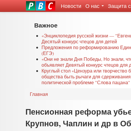
Новости
О нас
Защита 
eddit
ove
oroscope
Перейти
Важное
or
к
oday
основному
«Энциклопедия русской жизни — "Евген
rintable
Десятый конкурс чтецов для детей
содержанию
Предложения по реформированию Едино
ictures
(ЕГЭ)
«Они не знали Дня Победы, Но знали, ч
объявляет Девятый конкурс чтецов для 
Круглый стол «Цензура или творчество 
общества быть рычаги для сдерживания
политической проблеме "Слова пацана" 
Главная
Пенсионная реформа убье
Крупнов, Чаплин и др в О