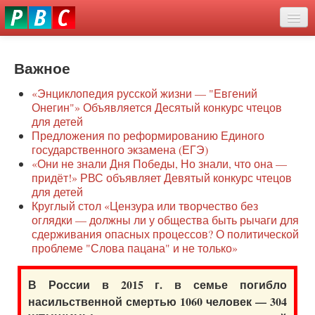
Перейти
eddit
к
ove
основному
Новости
oroscope
содержанию
or
Важное
О нас
oday
«Энциклопедия русской жизни — "Евгений
rintable
Защита семей
Онегин"» Объявляется Десятый конкурс чтецов
ictures
для детей
Образование
Предложения по реформированию Единого
государственного экзамена (ЕГЭ)
Наше сопротивление
«Они не знали Дня Победы, Но знали, что она —
придёт!» РВС объявляет Девятый конкурс чтецов
Регионы
для детей
Круглый стол «Цензура или творчество без
оглядки — должны ли у общества быть рычаги для
Видео
сдерживания опасных процессов? О политической
проблеме "Слова пацана" и не только»
В России в 2015 г. в семье погибло
насильственной смертью 1060 человек — 304