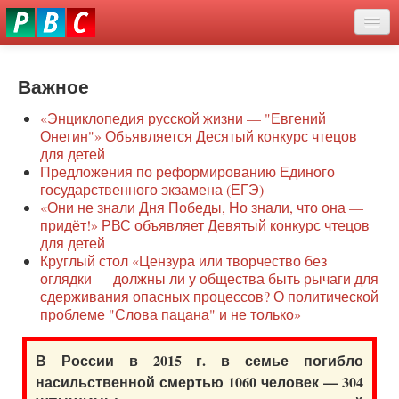
Перейти
eddit
к
ove
основному
Новости
oroscope
содержанию
or
Важное
О нас
oday
«Энциклопедия русской жизни — "Евгений
rintable
Защита семей
Онегин"» Объявляется Десятый конкурс чтецов
ictures
для детей
Образование
Предложения по реформированию Единого
государственного экзамена (ЕГЭ)
Наше сопротивление
«Они не знали Дня Победы, Но знали, что она —
придёт!» РВС объявляет Девятый конкурс чтецов
Регионы
для детей
Круглый стол «Цензура или творчество без
оглядки — должны ли у общества быть рычаги для
Видео
сдерживания опасных процессов? О политической
проблеме "Слова пацана" и не только»
В России в 2015 г. в семье погибло
насильственной смертью 1060 человек — 304