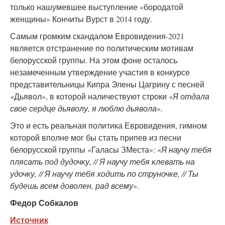
только нашумевшее выступление «бородатой
женщины» Кончиты Вурст в 2014 году.
Самым громким скандалом Евровидения-2021
является отстранение по политическим мотивам
белорусской группы. На этом фоне осталось
незамеченным утверждение участия в конкурсе
представительницы Кипра Элены Цагрину с песней
«Дьявол», в которой наличествуют строки «
Я отдала
свое сердце дьяволу, я люблю дьявола
».
Это и есть реальная политика Евровидения, гимном
которой вполне мог бы стать припев из песни
белорусской группы «Галасы ЗМеста»: «
Я научу тебя
плясать под дудочку, // Я научу тебя клевать на
удочку, // Я научу тебя ходить по струночке, // Ты
будешь всем доволен, рад всему
».
Федор Собкалов
Источник