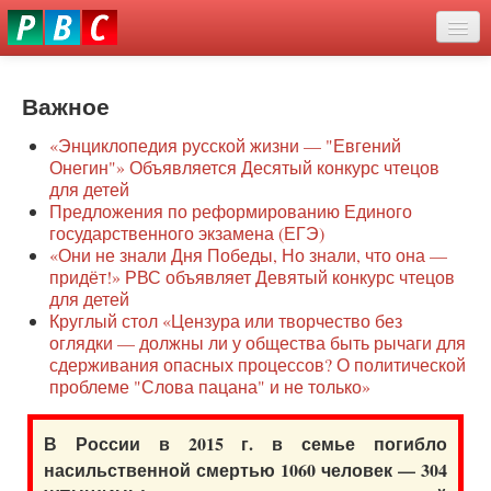
Перейти
eddit
к
ove
основному
Новости
oroscope
содержанию
or
Важное
О нас
oday
«Энциклопедия русской жизни — "Евгений
rintable
Защита семей
Онегин"» Объявляется Десятый конкурс чтецов
ictures
для детей
Образование
Предложения по реформированию Единого
государственного экзамена (ЕГЭ)
Наше сопротивление
«Они не знали Дня Победы, Но знали, что она —
придёт!» РВС объявляет Девятый конкурс чтецов
Регионы
для детей
Круглый стол «Цензура или творчество без
оглядки — должны ли у общества быть рычаги для
Видео
сдерживания опасных процессов? О политической
проблеме "Слова пацана" и не только»
В России в 2015 г. в семье погибло
насильственной смертью 1060 человек — 304