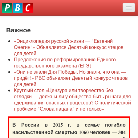
Перейти
eddit
к
ove
основному
Новости
oroscope
содержанию
or
Важное
О нас
oday
«Энциклопедия русской жизни — "Евгений
rintable
Защита семей
Онегин"» Объявляется Десятый конкурс чтецов
ictures
для детей
Образование
Предложения по реформированию Единого
государственного экзамена (ЕГЭ)
Наше сопротивление
«Они не знали Дня Победы, Но знали, что она —
придёт!» РВС объявляет Девятый конкурс чтецов
Регионы
для детей
Круглый стол «Цензура или творчество без
оглядки — должны ли у общества быть рычаги для
Видео
сдерживания опасных процессов? О политической
проблеме "Слова пацана" и не только»
В России в 2015 г. в семье погибло
насильственной смертью 1060 человек — 304