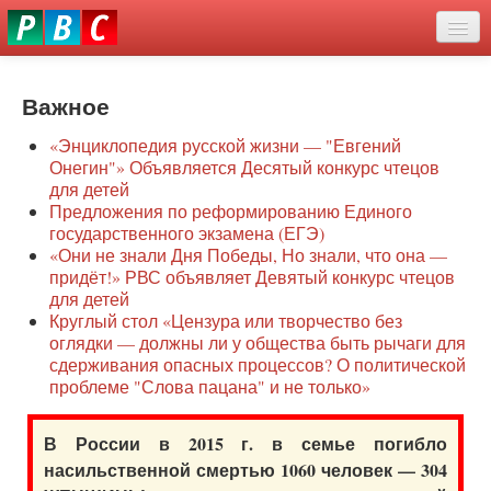
Перейти
eddit
к
ove
основному
Новости
oroscope
содержанию
or
Важное
О нас
oday
«Энциклопедия русской жизни — "Евгений
rintable
Защита семей
Онегин"» Объявляется Десятый конкурс чтецов
ictures
для детей
Образование
Предложения по реформированию Единого
государственного экзамена (ЕГЭ)
Наше сопротивление
«Они не знали Дня Победы, Но знали, что она —
придёт!» РВС объявляет Девятый конкурс чтецов
Регионы
для детей
Круглый стол «Цензура или творчество без
оглядки — должны ли у общества быть рычаги для
Видео
сдерживания опасных процессов? О политической
проблеме "Слова пацана" и не только»
В России в 2015 г. в семье погибло
насильственной смертью 1060 человек — 304