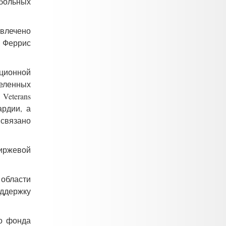
 больных
ивлечено
. Феррис
иционной
целенных
Veterans
ардии, а
 связано
биржевой
 области
ддержку
го фонда