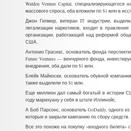
Walden Venture Capital, специализирующегося
массового спроса, оба вложили по $1 млн в ис
Джон Гилмор, ветеран IT индустрии, выдел
легализации наркотиков, входит в правления 
организации, работающей над реформой обще
США.
Антонио Грасиас, основатель фонда перспективн
Future Ventures — венчурного фонда, инвести
внедрения, оба дали по $1 млн.
Блейк Майкоски, основатель обувной компании
также выделили по $1 млн.
Еще миллион дал самый богатый в истории СШ
году марихуану у себя в штате Иллинойс.
А Боб Парсонс, основатель GoDaddy, одного и
которые и закрыли кампанию по сбору средств.
Все это похоже на покупку «входного билета» 