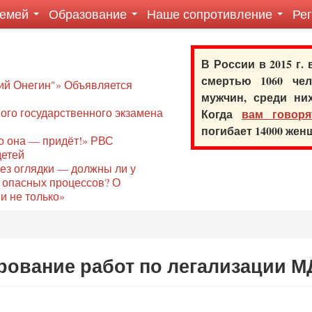
семей
Образование
Наше сопротивление
Ре
В России в 2015 г.
смертью 1060 ч
ий Онегин"» Объявляется
мужчин, среди ни
го государственного экзамена
Когда
вам говоря
погибает 14000 же
то она — придёт!» РВС
детей
без оглядки — должны ли у
 опасных процессов? О
и не только»
ование работ по легализации 