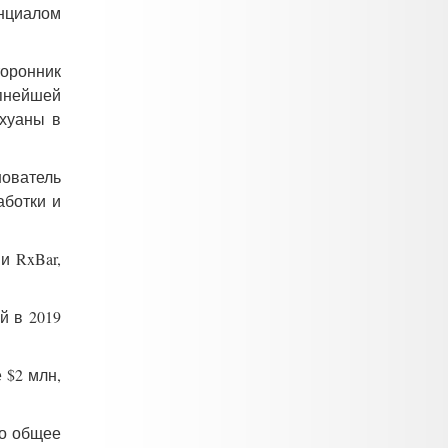
енциалом
оронник
упнейшей
ихуаны в
нователь
аботки и
и RxBar,
й в 2019
 $2 млн,
то общее