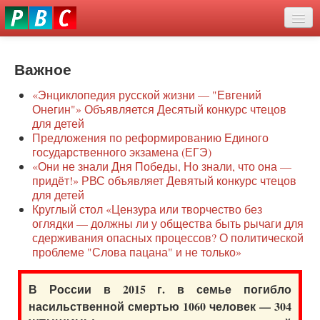
Перейти
eddit
к
ove
основному
Новости
oroscope
содержанию
or
Важное
О нас
oday
«Энциклопедия русской жизни — "Евгений
rintable
Защита семей
Онегин"» Объявляется Десятый конкурс чтецов
ictures
для детей
Образование
Предложения по реформированию Единого
государственного экзамена (ЕГЭ)
Наше сопротивление
«Они не знали Дня Победы, Но знали, что она —
придёт!» РВС объявляет Девятый конкурс чтецов
Регионы
для детей
Круглый стол «Цензура или творчество без
оглядки — должны ли у общества быть рычаги для
Видео
сдерживания опасных процессов? О политической
проблеме "Слова пацана" и не только»
В России в 2015 г. в семье погибло
насильственной смертью 1060 человек — 304