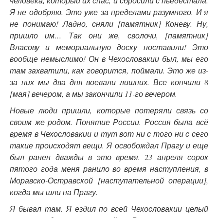
человека, который их спас, и сбросили с пьедестала.
Я не одобряю. Это уже за пределами разумного. И я
не понимаю! Ладно, сняли [памятник] Коневу. Ну,
пришло им… Так они же, сволочи, [памятник]
Власову и мемориальную доску поставили! Это
вообще немыслимо! Он в Чехословакии был, мы его
там захватили, как говорится, поймали. Это же из-
за них мы два дня воевали лишних. Все кончили 8
[мая] вечером, а мы закончили 11-го вечером.
Новые люди пришли, которые потеряли связь со
своим же родом. Понятие России. Россия была всё
время в Чехословакии и тут вот ни с того ни с сего
такие происходят вещи. Я освобождал Прагу и еще
был ранен дважды в это время. 23 апреля сорок
пятого года меня ранило во время наступления, в
Моравско-Остравской [наступательной операции],
когда мы шли на Прагу.
Я бывал там. Я ездил по всей Чехословакии целый