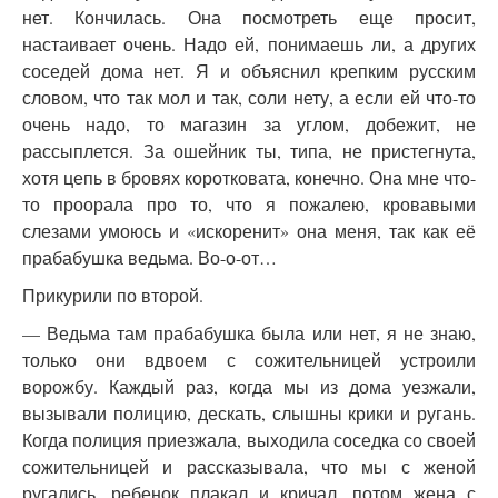
нет. Кончилась. Она посмотреть еще просит,
настаивает очень. Надо ей, понимаешь ли, а других
соседей дома нет. Я и объяснил крепким русским
словом, что так мол и так, соли нету, а если ей что-то
очень надо, то магазин за углом, добежит, не
рассыплется. За ошейник ты, типа, не пристегнута,
хотя цепь в бровях коротковата, конечно. Она мне что-
то проорала про то, что я пожалею, кровавыми
слезами умоюсь и «искоренит» она меня, так как её
прабабушка ведьма. Во-о-от…
Прикурили по второй.
— Ведьма там прабабушка была или нет, я не знаю,
только они вдвоем с сожительницей устроили
ворожбу. Каждый раз, когда мы из дома уезжали,
вызывали полицию, дескать, слышны крики и ругань.
Когда полиция приезжала, выходила соседка со своей
сожительницей и рассказывала, что мы с женой
ругались, ребенок плакал и кричал, потом жена с