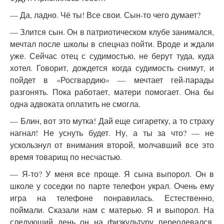
— Да, ладно. Чё ты! Все свои. Сын-то чего думает?
— Злится сын. Он в патриотическом клубе занимался,
мечтал после школы в спецназ пойти. Вроде и ждали
уже. Сейчас отец с судимостью, не берут туда, куда
хотел. Говорит, дождется когда судимость снимут, и
пойдет в «Росгвардию» — мечтает гей-парады
разгонять. Пока работает, матери помогает. Она бы
одна адвоката оплатить не смогла.
— Блин, вот это мутка! Дай еще сигаретку, а то страху
нагнал! Не уснуть будет. Ну, а ты за что? — не
ускользнул от внимания второй, молчавший все это
время товарищ по несчастью.
— Я-то? У меня все проще. Я сына выпорол. Он в
школе у соседки по парте телефон украл. Очень ему
игра на телефоне понравилась. Естественно,
поймали. Сказали нам с матерью. Я и выпорол. На
следующий день он на физкультуру переодевался,