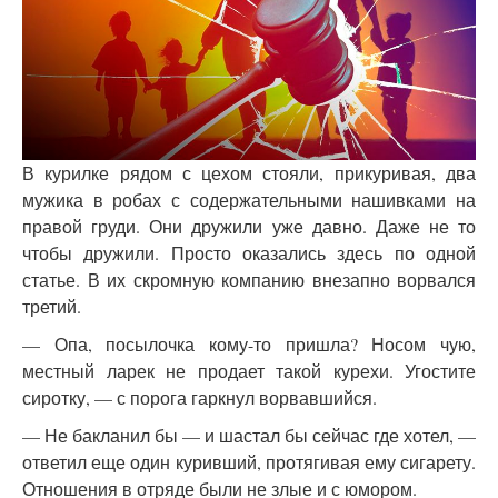
В курилке рядом с цехом стояли, прикуривая, два
мужика в робах с содержательными нашивками на
правой груди. Они дружили уже давно. Даже не то
чтобы дружили. Просто оказались здесь по одной
статье. В их скромную компанию внезапно ворвался
третий.
— Опа, посылочка кому-то пришла? Носом чую,
местный ларек не продает такой курехи. Угостите
сиротку, — с порога гаркнул ворвавшийся.
— Не бакланил бы — и шастал бы сейчас где хотел, —
ответил еще один куривший, протягивая ему сигарету.
Отношения в отряде были не злые и с юмором.