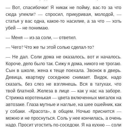
— Вот, спасибочки! Я никак не пойму, вас-то за что
сюда упекли? — спросил, прикуривая, молодой, —
статья у вас одна, какое-то насилие, а за что — хоть
убей — не понимаю.
— Меня — из-за соли, — ответил.
— Чего? Что же ты этой солью сделал-то?
— Не дал. Соли дома не оказалось, вот и началось.
Короче, дело было так. Сижу я дома, никого не трогаю.
Сын в школе, жена к теще поехала. Звонок в дверь.
Девица, квартиру соседнюю снимает. Видок, надо
сказать, без слез не взглянешь. Вся в татухах, что
твой блатной. Железа в лице — как у нас на заборе.
Стрижка коротенькая — цвета включенных мигалок на
автозаке. Глаза мутные и наглые, на шее ошейник, как
у собаки. «Красота», в общем. Ночью приснится —
можно и не проснуться. Соль у нее кончилась, а очень
надо. Просит угостить по-соседски. Я на кухню — соли