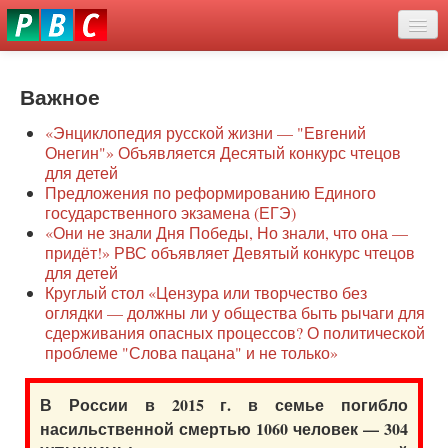
Перейти
eddit
к
ove
основному
Новости
oroscope
содержанию
or
Важное
О нас
oday
«Энциклопедия русской жизни — "Евгений
rintable
Защита семей
Онегин"» Объявляется Десятый конкурс чтецов
ictures
для детей
Образование
Предложения по реформированию Единого
государственного экзамена (ЕГЭ)
Наше сопротивление
«Они не знали Дня Победы, Но знали, что она —
придёт!» РВС объявляет Девятый конкурс чтецов
Регионы
для детей
Круглый стол «Цензура или творчество без
оглядки — должны ли у общества быть рычаги для
Видео
сдерживания опасных процессов? О политической
проблеме "Слова пацана" и не только»
В России в 2015 г. в семье погибло
насильственной смертью 1060 человек — 304