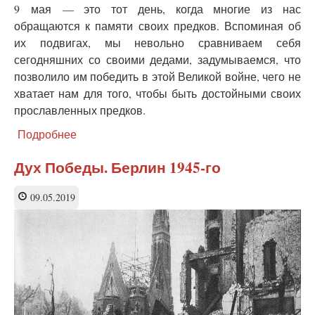
9 мая — это тот день, когда многие из нас
обращаются к памяти своих предков. Вспоминая об
их подвигах, мы невольно сравниваем себя
сегодняшних со своими дедами, задумываемся, что
позволило им победить в этой Великой войне, чего не
хватает нам для того, чтобы быть достойными своих
прославленных предков.
Подробнее
о
«Книги
от
Дух Победы. Берлин 1945-го
горя
обугливались
09.05.2019
вместе
со
страной».
Как
в
годы
войны
спасали