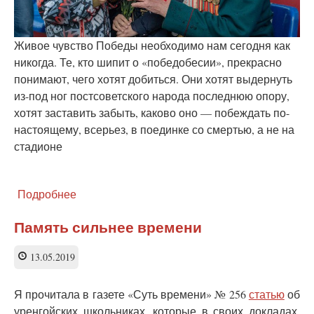
Живое чувство Победы необходимо нам сегодня как
никогда. Те, кто шипит о «победобесии», прекрасно
понимают, чего хотят добиться. Они хотят выдернуть
из-под ног постсоветского народа последнюю опору,
хотят заставить забыть, каково оно — побеждать по-
настоящему, всерьез, в поединке со смертью, а не на
стадионе
Подробнее
о
Победа:
растление
Память сильнее времени
памяти
13.05.2019
Я прочитала в газете «Суть времени» № 256
статью
об
уренгойских школьниках, которые в своих докладах,