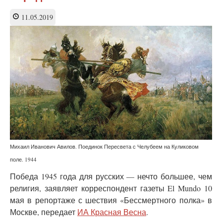
у
России
11.05.2019
хочет
забрать
своя
же
интеллигенция?
Михаил Иванович Авилов. Поединок Пересвета с Челубеем на Куликовом
поле. 1944
Победа 1945 года для русских — нечто большее, чем
религия, заявляет корреспондент газеты El Mundo 10
мая в репортаже с шествия «Бессмертного полка» в
Москве, передает
ИА Красная Весна
.