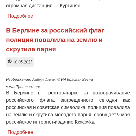
огромная дистанция — Кургинян
Подробнее
о
Между
современной
В Берлине за российский флаг
Россией
полиция повалила на землю и
и
СССР
скрутила парня
времен
войны
10.05.2023
огромная
дистанция —
Кургинян
Изображение: Philippe Janssen © ИА Красная Весна
9 мая Трептов парк
В Берлине в Трептов-парке за разворачивание
российского флага, запрещенного сегодня как
российская и советская символика, полиция повалила
на землю и скрутила молодого парня, сообщает 9 мая
российское интернет-издание Readovka.
Подробнее
о