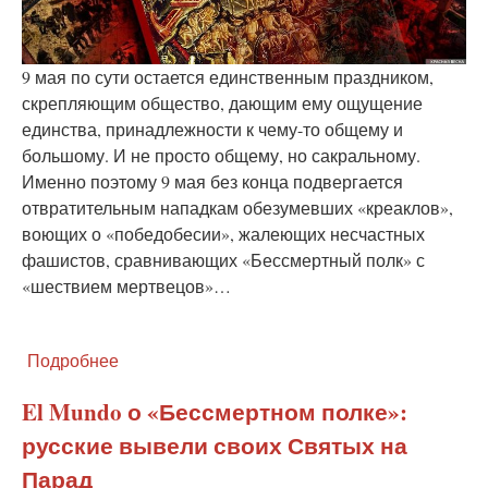
9 мая по сути остается единственным праздником,
скрепляющим общество, дающим ему ощущение
единства, принадлежности к чему-то общему и
большому. И не просто общему, но сакральному.
Именно поэтому 9 мая без конца подвергается
отвратительным нападкам обезумевших «креаклов»,
воющих о «победобесии», жалеющих несчастных
фашистов, сравнивающих «Бессмертный полк» с
«шествием мертвецов»…
Подробнее
о
9
мая.
El Mundo о «Бессмертном полке»:
День
русские вывели своих Святых на
Победы,
который
Парад