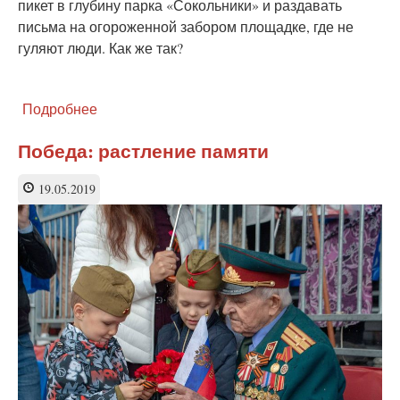
пикет в глубину парка «Сокольники» и раздавать
письма на огороженной забором площадке, где не
гуляют люди. Как же так?
Подробнее
о
Кому
мешают
Победа: растление памяти
«письма
с
19.05.2019
фронта»?