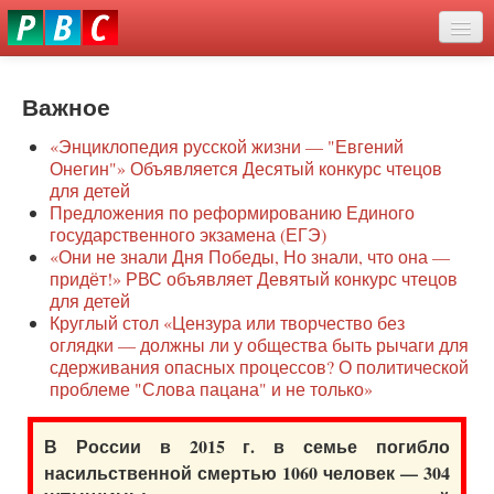
Перейти
eddit
к
ove
основному
Новости
oroscope
содержанию
or
Важное
О нас
oday
«Энциклопедия русской жизни — "Евгений
rintable
Защита семей
Онегин"» Объявляется Десятый конкурс чтецов
ictures
для детей
Образование
Предложения по реформированию Единого
государственного экзамена (ЕГЭ)
Наше сопротивление
«Они не знали Дня Победы, Но знали, что она —
придёт!» РВС объявляет Девятый конкурс чтецов
Регионы
для детей
Круглый стол «Цензура или творчество без
оглядки — должны ли у общества быть рычаги для
Видео
сдерживания опасных процессов? О политической
проблеме "Слова пацана" и не только»
В России в 2015 г. в семье погибло
насильственной смертью 1060 человек — 304