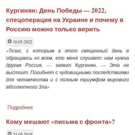
В
Берлине
Кургинян: День Победы — 2022,
за
спецоперация на Украине и почему в
российский
флаг
Россию можно только верить
полиция
повалила
10.05.2022
на
землю
«Тезис, с которым в этот священный день я
и
обращаюсь ко всем, кто меня слушает: нам нужна
скрутила
другая Россия,
— заявил Кургинян. —
Эта не
парня
выстоит. Погибнет с чудовищными последствиями
для человечества и с полным триумфом мирового
абсолютного Зла»
Подробнее
о
Кургинян:
День
Кому мешают «письма с фронта»?
Победы
—
24.05.2019