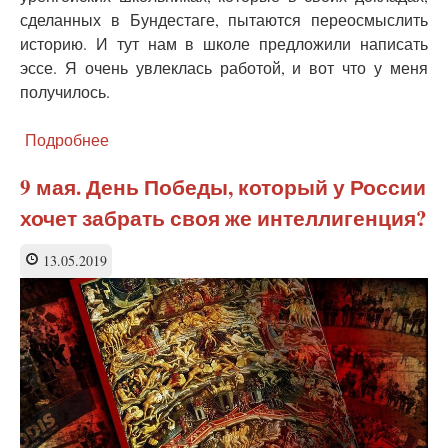
сделанных в Бундестаге, пытаются переосмыслить
историю. И тут нам в школе предложили написать
эссе. Я очень увлеклась работой, и вот что у меня
получилось.
Подробнее
о
Память
сильнее
9 мая. День Победы, который у России
времени
хочет забрать своя же интеллигенция?
13.05.2019