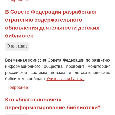
Зачем
нам
В Совете Федерации разработают
нужны
стратегию содержательного
библиотеки?
обновления деятельности детских
библиотек
06.04.2017
Временная комиссия Совета Федерации по развитию
информационного общества проводит мониторинг
российской системы детских и детско-юношеских
библиотек, сообщает
Учительская Газета
.
Подробнее
о
В
Совете
Кто «благословляет»
Федерации
переформатирование библиотеки?
разработают
стратегию