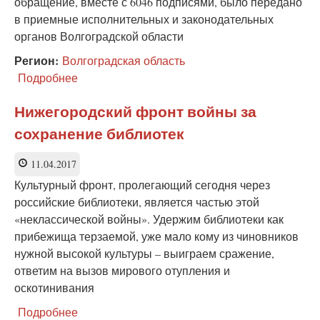
обращение, вместе с 6046 подписями, было передано
в приемные исполнительных и законодательных
органов Волгоградской области
Регион:
Волгоградская область
Подробнее
о
Власти
Волгограда
Нижегородский фронт войны за
признали
сохранение библиотек
идущую
оптимизацию
библиотек
11.04.2017
Культурный фронт, пролегающий сегодня через
российские библиотеки, является частью этой
«неклассической войны». Удержим библиотеки как
прибежища терзаемой, уже мало кому из чиновников
нужной высокой культуры – выиграем сражение,
ответим на вызов мирового отупления и
оскотинивания
Подробнее
о