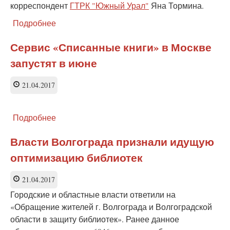
корреспондент
ГТРК "Южный Урал"
Яна Тормина.
Подробнее
о
Чтение
превратили
Сервис «Списанные книги» в Москве
в
запустят в июне
шоу
21.04.2017
Подробнее
о
Сервис
«Списанные
Власти Волгограда признали идущую
книги»
оптимизацию библиотек
в
Москве
запустят
21.04.2017
в
Городские и областные власти ответили на
июне
«Обращение жителей г. Волгограда и Волгоградской
области в защиту библиотек». Ранее данное