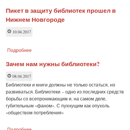
Нижегородский
фронт
Пикет в защиту библиотек прошел в
войны
Нижнем Новгороде
за
сохранение
библиотек
10.04.2017
Подробнее
о
Пикет
в
Зачем нам нужны библиотеки?
защиту
библиотек
08.04.2017
прошел
Библиотеки и книги должны не только остаться, но
в
Нижнем
развиваться. Библиотеки – одно из последних средств
Новгороде
борьбы со всепроникающим и, на самом деле,
губительным «фаном». С пухнущим как опухоль
«обществом потребления»
Подробнее
о