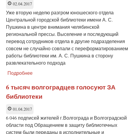
содержательного
02.04.2017
обновления
Уже вторую неделю разгром юношеского отдела
деятельности
Центральной городской библиотеки имени А. С.
детских
Пушкина в центре внимания челябинской
библиотек
региональной прессы. Выселение и последующий
перевод сотрудников отдела в другие подразделения
совсем не случайно совпали с переформатированием
работы библиотеки им. А. С. Пушкина в сторону
развлекательного подхода
Подробнее
о
Кто
«благословляет»
6 тысяч волгоградцев голосуют ЗА
переформатирование
библиотеки
библиотеки?
01.04.2017
6 046 подписей жителей г.Волгограда и Волгоградской
области под Обращением в защиту библиотечных
систем были переданы в исполнительные и