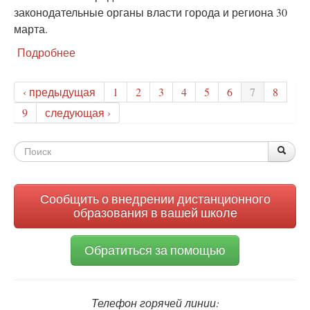
законодательные органы власти города и региона 30
марта.
Подробнее
о
6
тысяч
‹ предыдущая
1
2
3
4
5
6
7
8
волгоградцев
голосуют
9
следующая ›
ЗА
библиотеки
Форма
По
Поис
поиска
Сообщить о внедрении дистанционного
образования в вашей школе
Обратиться за помощью
Телефон горячей линии: