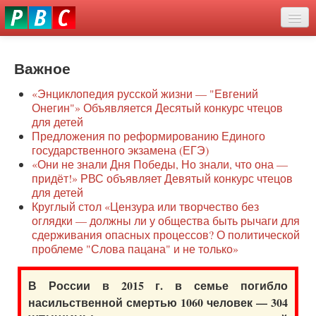
Перейти
eddit
к
ove
основному
Новости
oroscope
содержанию
or
Важное
О нас
oday
«Энциклопедия русской жизни — "Евгений
rintable
Защита семей
Онегин"» Объявляется Десятый конкурс чтецов
ictures
для детей
Образование
Предложения по реформированию Единого
государственного экзамена (ЕГЭ)
Наше сопротивление
«Они не знали Дня Победы, Но знали, что она —
придёт!» РВС объявляет Девятый конкурс чтецов
Регионы
для детей
Круглый стол «Цензура или творчество без
оглядки — должны ли у общества быть рычаги для
Видео
сдерживания опасных процессов? О политической
проблеме "Слова пацана" и не только»
В России в 2015 г. в семье погибло
насильственной смертью 1060 человек — 304