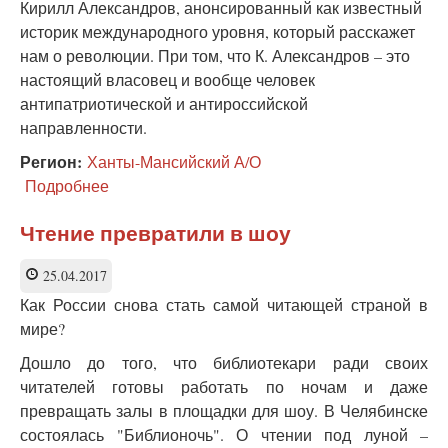
Кирилл Александров, анонсированный как известный
историк международного уровня, который расскажет
нам о революции. При том, что К. Александров – это
настоящий власовец и вообще человек
антипатриотической и антироссийской
направленности.
Регион:
Ханты-Мансийский А/О
Подробнее
о
Кто
такой
Чтение превратили в шоу
Кирилл
Александров,
25.04.2017
или
Как России снова стать самой читающей страной в
Как
наша
мире?
библиотека
Дошло до того, что библиотекари ради своих
дошла
до
читателей готовы работать по ночам и даже
жизни
превращать залы в площадки для шоу. В Челябинске
такой?
состоялась "Библионочь". О чтении под луной –