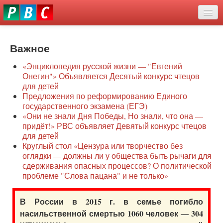
Перейти
eddit
к
ove
основному
Новости
oroscope
содержанию
or
Важное
О нас
oday
«Энциклопедия русской жизни — "Евгений
rintable
Защита семей
Онегин"» Объявляется Десятый конкурс чтецов
ictures
для детей
Образование
Предложения по реформированию Единого
государственного экзамена (ЕГЭ)
Наше сопротивление
«Они не знали Дня Победы, Но знали, что она —
придёт!» РВС объявляет Девятый конкурс чтецов
Регионы
для детей
Круглый стол «Цензура или творчество без
оглядки — должны ли у общества быть рычаги для
Видео
сдерживания опасных процессов? О политической
проблеме "Слова пацана" и не только»
В России в 2015 г. в семье погибло
насильственной смертью 1060 человек — 304