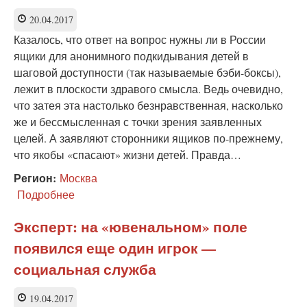
20.04.2017
Казалось, что ответ на вопрос нужны ли в России
ящики для анонимного подкидывания детей в
шаговой доступности (так называемые бэби-боксы),
лежит в плоскости здравого смысла. Ведь очевидно,
что затея эта настолько безнравственная, насколько
же и бессмысленная с точки зрения заявленных
целей. А заявляют сторонники ящиков по-прежнему,
что якобы «спасают» жизни детей. Правда…
Регион:
Москва
Подробнее
о
Эксперт
РВС:
Эксперт: на «ювенальном» поле
анонимность
появился еще один игрок —
бэби-
боксов
социальная служба
привлекательна
для
19.04.2017
криминала