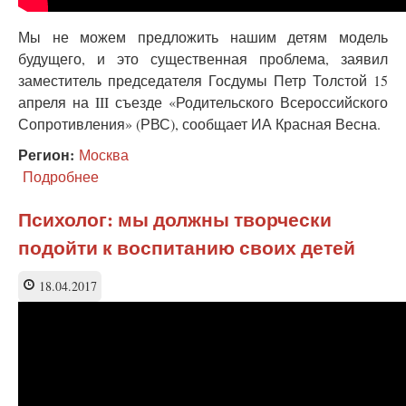
Мы не можем предложить нашим детям модель
будущего, и это существенная проблема, заявил
заместитель председателя Госдумы Петр Толстой 15
апреля на III съезде «Родительского Всероссийского
Сопротивления» (РВС), сообщает ИА Красная Весна.
Регион:
Москва
Подробнее
о
Вице-
спикер
Психолог: мы должны творчески
Госдумы:
подойти к воспитанию своих детей
мы
не
можем
18.04.2017
предложить
детям
модель
будущего