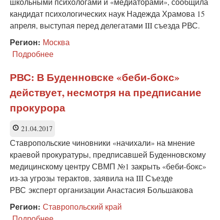
школьными психологами и «медиаторами», сообщила
кандидат психологических наук Надежда Храмова 15
апреля, выступая перед делегатами III съезда РВС.
Регион:
Москва
Подробнее
о
Эксперт:
воспитательную
РВС: В Буденновске «беби-бокс»
работу
действует, несмотря на предписание
в
школе
прокурора
подменяют
судебно-
21.04.2017
правовой
реформой
Ставропольские чиновники «начихали» на мнение
краевой прокуратуры, предписавшей Буденновскому
медицинскому центру СВМП №1 закрыть «беби-бокс»
из-за угрозы терактов, заявила на III Съезде
РВС эксперт организации Анастасия Большакова
Регион:
Ставропольский край
Подробнее
о