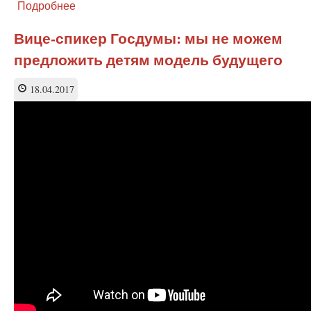
Подробнее
о
«Ювенальная
юстиция
Вице-спикер Госдумы: мы не можем
—
предложить детям модель будущего
это
разрушение
человечности»
18.04.2017