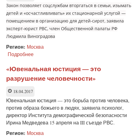
Закон позволяет соцслужбам вторгаться в семьи, изымать
детей и «осчастливливать» их стационарной услугой —
помещением в организацию для детей-сирот, заявила
эксперт-юрист РВС, член Общественной палаты РФ
Людмила Виноградова
Регион:
Москва
Подробнее
о
Эксперт:
на
«Ювенальная юстиция — это
«ювенальном»
разрушение человечности»
поле
появился
еще
18.04.2017
один
Ювенальная юстиция — это борьба против человека,
игрок
против образа божьего в людях, заявила психолог,
—
директор Института демографической безопасности
социальная
служба
Ирина Медведева 15 апреля на III съезде РВС.
Регион:
Москва