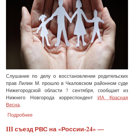
Слушание по делу о восстановлении родительских
прав Лилии М. прошло в Чкаловском районном суде
Нижегородской области 7 сентября, сообщает из
Нижнего Новгорода корреспондент
ИА Красная
Весна
.
Подробнее
о
Борьба
кровных
III съезд РВС на «России-24» —
родителей