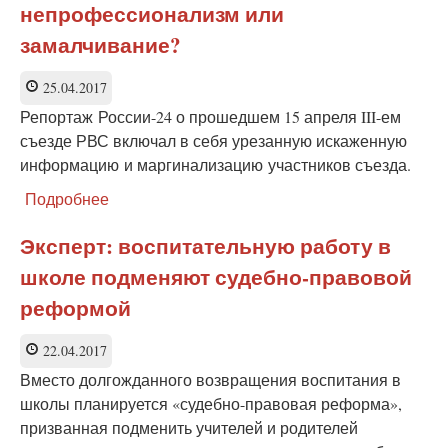
непрофессионализм или
с
фостерными
замалчивание?
продолжается
25.04.2017
Репортаж
России-24 о прошедшем 15 апреля III-ем
съезде РВС включал в себя урезанную искаженную
информацию и маргинализацию участников съезда.
Подробнее
о
III
съезд
Эксперт: воспитательную работу в
РВС
школе подменяют судебно-правовой
на
«России-24»
реформой
—
непрофессионализм
22.04.2017
или
замалчивание?
Вместо долгожданного возвращения воспитания в
школы планируется «судебно-правовая реформа»,
призванная подменить учителей и родителей