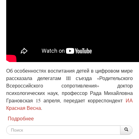
Об особенностях воспитания детей в цифровом мире
рассказала делегатам III съезда «Родительского
Всероссийского сопротивления» доктор
психологических наук, профессор Рада Михайловна
Грановская 15 апреля, передает корреспондент
ИА
Красная Весна
.
Подробнее
о
Психолог:
Форма
По
Поис
мы
должны