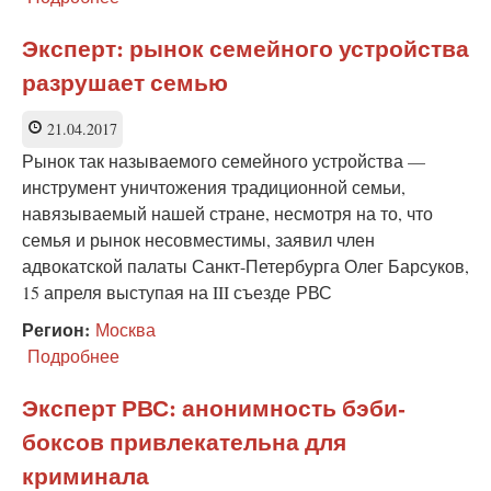
РВС:
В
Эксперт: рынок семейного устройства
Буденновске
разрушает семью
«беби-
бокс»
действует,
21.04.2017
несмотря
Рынок так называемого семейного устройства —
на
инструмент уничтожения традиционной семьи,
предписание
навязываемый нашей стране, несмотря на то, что
прокурора
семья и рынок несовместимы, заявил член
адвокатской палаты Санкт-Петербурга Олег Барсуков,
15 апреля выступая на III съезде РВС
Регион:
Москва
Подробнее
о
Эксперт:
рынок
Эксперт РВС: анонимность бэби-
семейного
боксов привлекательна для
устройства
разрушает
криминала
семью